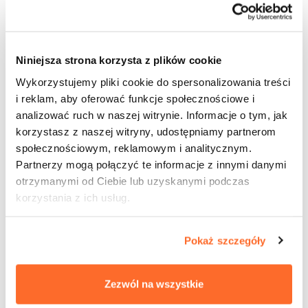
katalogach innych bibliotek,
repozytoriach cyfrowych, czasopismach
elektronicznych oraz doradzimy
przy wyborze literatury do pisania prac
Niniejsza strona korzysta z plików cookie
semestralnych i dyplomowych.
Wykorzystujemy pliki cookie do spersonalizowania treści
Czytelnia
:
i reklam, aby oferować funkcje społecznościowe i
analizować ruch w naszej witrynie. Informacje o tym, jak
skorzystasz ze stanowisk komputerowych i skanera,
korzystasz z naszej witryny, udostępniamy partnerom
uzyskasz dostęp do: księgozbioru, aktualnych i
społecznościowym, reklamowym i analitycznym.
archiwalnych czasopism naukowych,
Partnerzy mogą połączyć te informacje z innymi danymi
baz danych i programów komputerowych.
otrzymanymi od Ciebie lub uzyskanymi podczas
korzystania z ich usług.
Pokaż szczegóły
Zezwól na wszystkie