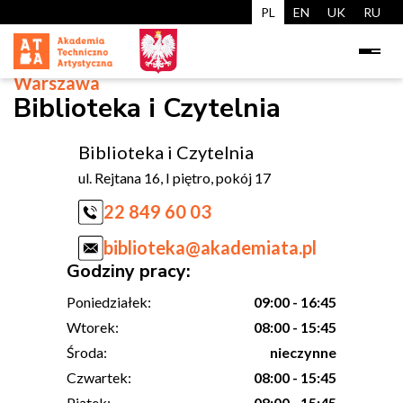
PL
EN
UK
RU
Warszawa
Biblioteka i Czytelnia
Biblioteka i Czytelnia
ul. Rejtana 16, I piętro, pokój 17
22 849 60 03
biblioteka@akademiata.pl
Godziny pracy:
Poniedziałek:
09:00 - 16:45
Wtorek:
08:00 - 15:45
Środa:
nieczynne
Czwartek:
08:00 - 15:45
Piątek:
08:00 - 15:45