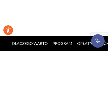
danych
.
Oddzwońcie do mnie
DLACZEGO WARTO
PROGRAM
OPŁATY
ZNIŻK