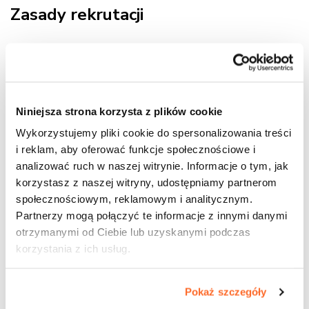
Zasady rekrutacji
1. Wypełnij formularz rekrutacyjny w systemie
IRK
Niniejsza strona korzysta z plików cookie
2. Skompletuj wszystkie niezbędne dokumenty
Wykorzystujemy pliki cookie do spersonalizowania treści
i reklam, aby oferować funkcje społecznościowe i
3. Dostarcz dokumenty rekrutacyjne
analizować ruch w naszej witrynie. Informacje o tym, jak
korzystasz z naszej witryny, udostępniamy partnerom
społecznościowym, reklamowym i analitycznym.
Partnerzy mogą połączyć te informacje z innymi danymi
otrzymanymi od Ciebie lub uzyskanymi podczas
korzystania z ich usług.
KONTAKT
Pokaż szczegóły