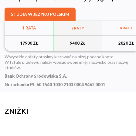
STUDIA W JĘZYKU POLSKIM
1 RATA
4 RATY
2 RATY
17900 ZŁ
9400 ZŁ
2820 ZŁ
Wszystkie opłaty prosimy kierować na niżej podane konto.
W tytule przelewu należy wpisać swoje imię i nazwisko oraz nazwę
studiów.
Bank Ochrony Środowiska S.A.
Nr rachunku
PL 60 1540 1030 2103 0004 9462 0001
ZNIŻKI