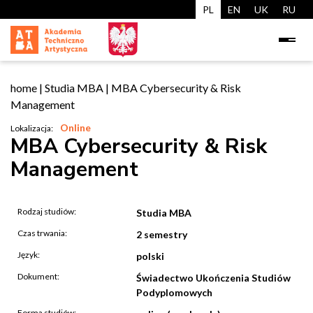
PL
EN
UK
RU
home
|
Studia MBA
|
MBA Cybersecurity & Risk
Management
Online
Lokalizacja:
MBA Cybersecurity & Risk
Management
Rodzaj studiów:
Studia MBA
Czas trwania:
2 semestry
Język:
polski
Dokument:
Świadectwo Ukończenia Studiów
Podyplomowych
Forma studiów: