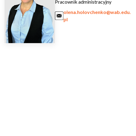
Pracownik administracyjny
olena.holovchenko@wab.edu.
pl