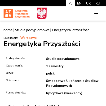
PL
EN
UK
RU
home
|
Studia podyplomowe
|
Energetyka Przyszłości
Warszawa
Lokalizacja:
Energetyka Przyszłości
Rodzaj studiów:
Studia podyplomowe
Czas trwania:
2 semestry
Język:
polski
Dokument:
Świadectwo Ukończenia Studiów
Podyplomowych
Forma studiów:
hybrydowe (weekendy)