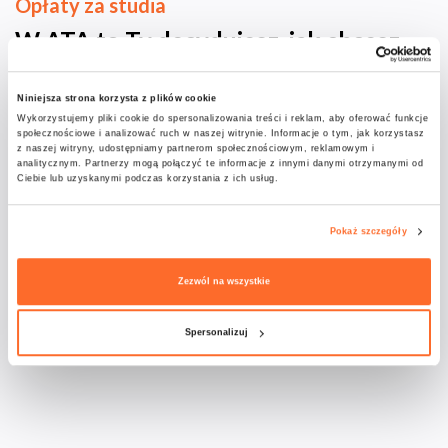
Opłaty za studia
W ATA to Ty decydujesz, jak chcesz
zaplanować wydatki na studia!
Niniejsza strona korzysta z plików cookie
Wykorzystujemy pliki cookie do spersonalizowania treści i reklam, aby oferować funkcje
250 zł
Opłata administracyjna
społecznościowe i analizować ruch w naszej witrynie. Informacje o tym, jak korzystasz
z naszej witryny, udostępniamy partnerom społecznościowym, reklamowym i
analitycznym. Partnerzy mogą połączyć te informacje z innymi danymi otrzymanymi od
Ciebie lub uzyskanymi podczas korzystania z ich usług.
Przedstawione informacje mają charakter wstępny
i mogą zostać zaktualizowane.
Pokaż szczegóły
Zezwól na wszystkie
Możliwości dofinansowania:
urząd pracy, środki UE, fundusze szkoleniowe i
programy wsparcia rozwoju kompetencji
Spersonalizuj
(w zależności od indywidualnej sytuacji uczestnika)