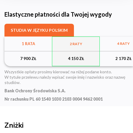
Elastyczne płatności dla Twojej wygody
STUDIA W JĘZYKU POLSKIM
1 RATA
4 RATY
2 RATY
7 900 ZŁ
4 150 ZŁ
2 170 ZŁ
Wszystkie opłaty prosimy kierować na niżej podane konto.
W tytule przelewu należy wpisać swoje imię i nazwisko oraz nazwę
studiów.
Bank Ochrony Środowiska S.A.
Nr rachunku
PL 60 1540 1030 2103 0004 9462 0001
Zniżki