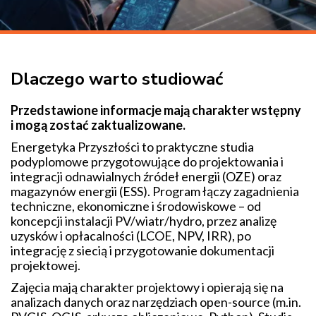
Dlaczego warto studiować
Przedstawione informacje mają charakter wstępny
i mogą zostać zaktualizowane.
Energetyka Przyszłości to praktyczne studia
podyplomowe przygotowujące do projektowania i
integracji odnawialnych źródeł energii (OZE) oraz
magazynów energii (ESS). Program łączy zagadnienia
techniczne, ekonomiczne i środowiskowe – od
koncepcji instalacji PV/wiatr/hydro, przez analizę
uzysków i opłacalności (LCOE, NPV, IRR), po
integrację z siecią i przygotowanie dokumentacji
projektowej.
Zajęcia mają charakter projektowy i opierają się na
analizach danych oraz narzędziach open-source (m.in.