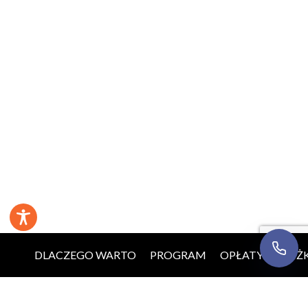
Numer telefonu
Wyrażam zgodę na kontakt telefoniczny w sprawie
mojej rekrutacji. Rozmowa może być nagrywana w
celach jakościowych.
Informacja o przetwarzaniu
danych
.
Oddzwońcie do mnie
DLACZEGO WARTO
PROGRAM
OPŁATY
ZNIŻK