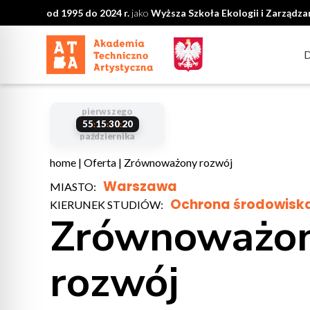
od 1995 do 2024 r.
jako
Wyższa Szkoła Ekologii i Zarządz
start
pierwszego
zarezerwuj
studiów
liczba miejsc
55
15
30
18
:
:
:
października
start
swoje miejsce
ograniczona
studiów
home
|
Oferta
|
Zrównoważony rozwój
Warszawa
MIASTO:
Ochrona środowisk
KIERUNEK STUDIÓW:
Zrównoważo
rozwój