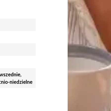
wszednie,
nio-niedzielne