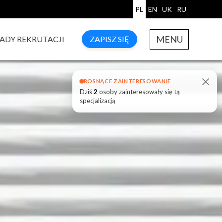
PL
EN
UK
RU
MENU
ADY REKRUTACJI
ZAPISZ SIĘ
ROSNĄCE ZAINTERESOWANIE
Dziś
2
osoby zainteresowały się tą
specjalizacją