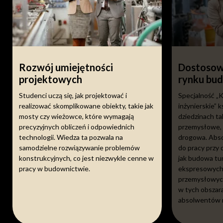
Rozwój umiejętności
Dostosow
projektowych
rynku bu
Studenci uczą się, jak projektować i
Specjalność „
realizować skomplikowane obiekty, takie jak
inżynierskie” k
mosty czy wieżowce, które wymagają
dziedzinach t
precyzyjnych obliczeń i odpowiednich
przemysłowe, 
technologii. Wiedza ta pozwala na
drogowa. Abso
samodzielne rozwiązywanie problemów
do pracy przy 
konstrukcyjnych, co jest niezwykle cenne w
jak budowa tu
pracy w budownictwie.
ekspresowych
przemysłowych
w tych obszar
absolwentów n