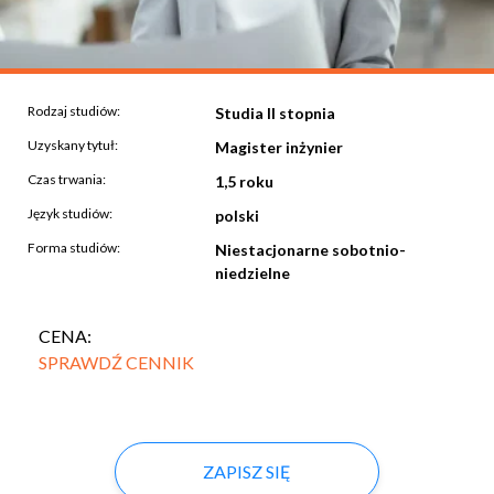
Rodzaj studiów:
Studia II stopnia
Uzyskany tytuł:
Magister inżynier
Czas trwania:
1,5 roku
Język studiów:
polski
Forma studiów:
Niestacjonarne sobotnio-
niedzielne
CENA:
SPRAWDŹ CENNIK
ZAPISZ SIĘ