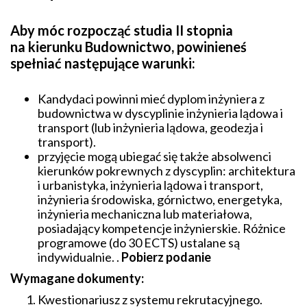
Aby móc rozpocząć studia II stopnia
na kierunku Budownictwo, powinieneś
spełniać następujące warunki:
Kandydaci powinni mieć dyplom inżyniera z
budownictwa w dyscyplinie inżynieria lądowa i
transport (lub inżynieria lądowa, geodezja i
transport).
przyjęcie mogą ubiegać się także absolwenci
kierunków pokrewnych z dyscyplin: architektura
i urbanistyka, inżynieria lądowa i transport,
inżynieria środowiska, górnictwo, energetyka,
inżynieria mechaniczna lub materiałowa,
posiadający kompetencje inżynierskie. Różnice
programowe (do 30 ECTS) ustalane są
indywidualnie. .
Pobierz podanie
Wymagane dokumenty:
Kwestionariusz z systemu rekrutacyjnego.