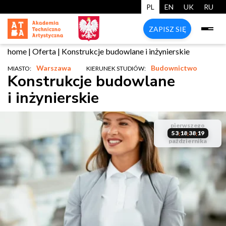
PL
EN
UK
RU
ZAPISZ SIĘ
home
|
Oferta
|
Konstrukcje budowlane i inżynierskie
Warszawa
Budownictwo
MIASTO:
KIERUNEK STUDIÓW:
Konstrukcje budowlane
i inżynierskie
start
pierwszego
zarezerwuj
studiów
liczba miejsc
53
18
38
18
:
:
:
października
start
swoje miejsce
ograniczona
studiów