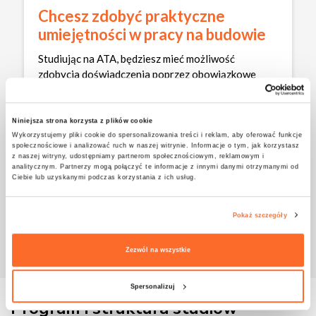
Chcesz zdobyć praktyczne
umiejętności w pracy na budowie
Studiując na ATA, będziesz mieć możliwość
zdobycia doświadczenia poprzez obowiązkowe
praktyki zawodowe, które pozwalają na naukę w
rzeczywistych warunkach budowlanych. Będziesz
mógł/a obserwować proces budowy od podstaw,
Niniejsza strona korzysta z plików cookie
uczestniczyć w nadzorze i koordynować działania
Wykorzystujemy pliki cookie do spersonalizowania treści i reklam, aby oferować funkcje
społecznościowe i analizować ruch w naszej witrynie. Informacje o tym, jak korzystasz
zespołów. Przykładowo, możesz pracować na
z naszej witryny, udostępniamy partnerom społecznościowym, reklamowym i
budowie nowych osiedli mieszkaniowych, gdzie
analitycznym. Partnerzy mogą połączyć te informacje z innymi danymi otrzymanymi od
Ciebie lub uzyskanymi podczas korzystania z ich usług.
będziesz odpowiedzialny/a za kontrolowanie
jakości wykonanych prac oraz terminowość
poszczególnych etapów budowy.
Pokaż szczegóły
Zezwól na wszystkie
Spersonalizuj
Program i struktura studiów