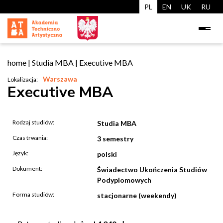
PL
EN
UK
RU
home
|
Studia MBA
|
Executive MBA
Warszawa
Lokalizacja:
Executive MBA
Rodzaj studiów:
Studia MBA
Czas trwania:
3 semestry
Język:
polski
Dokument:
Świadectwo Ukończenia Studiów
Podyplomowych
Forma studiów:
stacjonarne (weekendy)