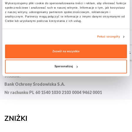
Wykorzystujemy pliki cookie do spersonalizowania treści i reklam, aby oferować funkcje
Elastyczne płatności dla Twojej wygody
społecznościowe i analizować ruch w naszej witrynie. Informacje o tym, jak korzystasz
z naszej witryny, udostępniamy partnerom społecznościowym, reklamowym i
analitycznym. Partnerzy mogą połączyć te informacje z innymi danymi otrzymanymi od
Ciebie lub uzyskanymi podczas korzystania z ich usług.
STUDIA W JĘZYKU POLSKIM
1 RATA
4 RAT
Pokaż szczegóły
2 RATY
31 500 ZŁ
16 540 ZŁ
8 470 ZŁ
Zezwól na wszystkie
Wszystkie opłaty prosimy kierować na niżej podane konto.
Spersonalizuj
W tytule przelewu należy wpisać swoje imię i nazwisko oraz nazwę
studiów.
Bank Ochrony Środowiska S.A.
Nr rachunku
PL 60 1540 1030 2103 0004 9462 0001
ZNIŻKI