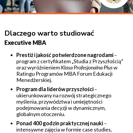
Dlaczego warto studiować
Executive MBA
Prestiż i jakość potwierdzone nagrodami
–
program z certyfikatem „Studia z Przyszłością”
oraz wyróżnieniem
Klasa Profesjonalna Plus
w
Ratingu Programów MBA Forum Edukacji
Menedżerskiej.
Program dla liderów przyszłości
–
ukierunkowany na rozwój strategicznego
myślenia, przywództwa i umiejętności
podejmowania decyzji w dynamicznym,
globalnym otoczeniu.
Ponad 400 godzin praktycznej nauki
–
intensywne zajęcia w formie case studies,