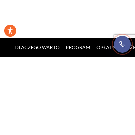
+48 22 123 05 25
8:00-16:00
DLACZEGO WARTO
PROGRAM
OPŁATY
ZNIŻK