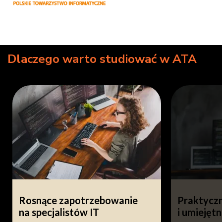
Dlaczego warto studiować w ATA
Rosnące zapotrzebowanie
Praktycz
na specjalistów IT
i umiejętn