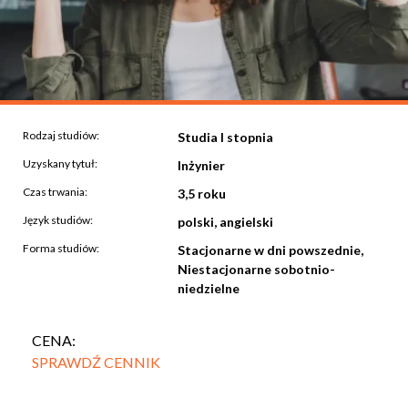
Rodzaj studiów:
Studia I stopnia
Uzyskany tytuł:
Inżynier
Czas trwania:
3,5 roku
Język studiów:
polski, angielski
Forma studiów:
Stacjonarne w dni powszednie,
Niestacjonarne sobotnio-
niedzielne
CENA:
SPRAWDŹ CENNIK