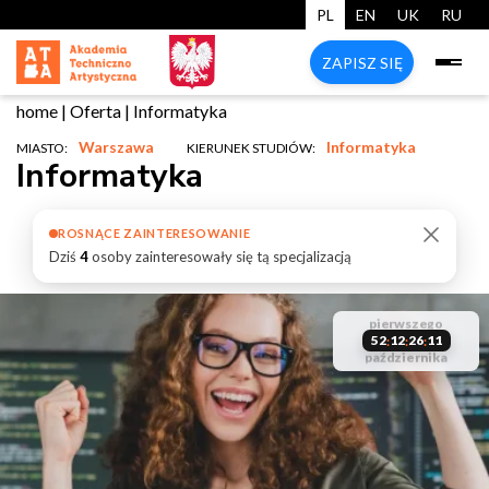
PL
EN
UK
RU
ZAPISZ SIĘ
home
|
Oferta
|
Informatyka
Warszawa
Informatyka
MIASTO:
KIERUNEK STUDIÓW:
Informatyka
ROSNĄCE ZAINTERESOWANIE
Dziś
4
osoby zainteresowały się tą specjalizacją
start
pierwszego
zarezerwuj
studiów
liczba miejsc
52
12
26
10
:
:
:
października
start
swoje miejsce
ograniczona
studiów