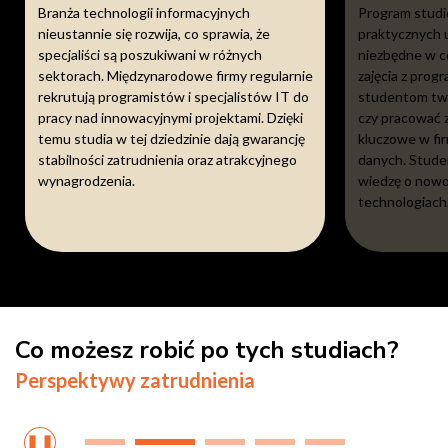
Branża technologii informacyjnych
Program studi
nieustannie się rozwija, co sprawia, że
praktycznych u
specjaliści są poszukiwani w różnych
niezbędne w c
sektorach. Międzynarodowe firmy regularnie
zajęcia z prog
rekrutują programistów i specjalistów IT do
studentom two
pracy nad innowacyjnymi projektami. Dzięki
czy pracować z
temu studia w tej dziedzinie dają gwarancję
kluczowe w fir
stabilności zatrudnienia oraz atrakcyjnego
danych. Stude
wynagrodzenia.
wiedzę o nowo
technologiach
Co możesz robić po tych studiach?
Perspektywy zatrudnienia
❚❚