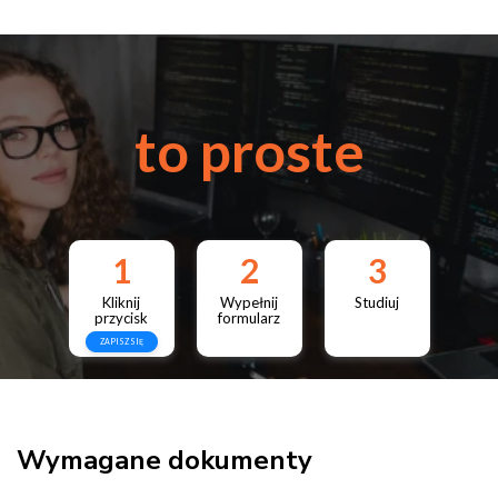
to proste
1
2
3
Kliknij
Wypełnij
Studiuj
przycisk
formularz
ZAPISZ SIĘ
Wymagane dokumenty