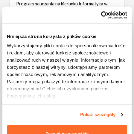
Program nauczania na kierunku Informatyka w
pełni uwzględnia aktualne trendy w IT, takie jak
sztuczna inteligencja czy blockchain. Dzięki temu, w
trakcie studiów zapoznasz się z narzędziami, które
są wykorzystywane w przemyśle do tworzenia
Niniejsza strona korzysta z plików cookie
innowacyjnych produktów, jak systemy
zabezpieczeń w aplikacjach mobilnych, czy
Wykorzystujemy pliki cookie do spersonalizowania treści
platformy e-commerce.
i reklam, aby oferować funkcje społecznościowe i
analizować ruch w naszej witrynie. Informacje o tym, jak
korzystasz z naszej witryny, udostępniamy partnerom
społecznościowym, reklamowym i analitycznym.
Partnerzy mogą połączyć te informacje z innymi danymi
otrzymanymi od Ciebie lub uzyskanymi podczas
korzystania z ich usług.
Pokaż szczegóły
Zezwól na wszystkie