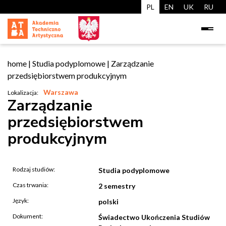
PL
EN
UK
RU
home
|
Studia podyplomowe
|
Zarządzanie
przedsiębiorstwem produkcyjnym
Warszawa
Lokalizacja:
Zarządzanie
przedsiębiorstwem
produkcyjnym
Rodzaj studiów:
Studia podyplomowe
Czas trwania:
2 semestry
Język:
polski
Dokument:
Świadectwo Ukończenia Studiów