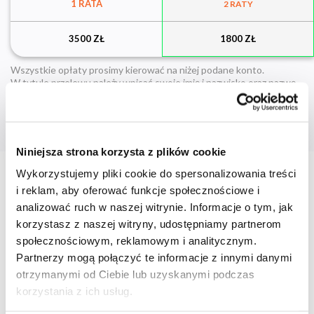
1 RATA
2 RATY
3500 ZŁ
1800 ZŁ
Wszystkie opłaty prosimy kierować na niżej podane konto.
W tytule przelewu należy wpisać swoje imię i nazwisko oraz nazwę
studiów.
Bank Ochrony Środowiska S.A.
Nr rachunku
PL 60 1540 1030 2103 0004 9462 0001
Niniejsza strona korzysta z plików cookie
Wykorzystujemy pliki cookie do spersonalizowania treści
i reklam, aby oferować funkcje społecznościowe i
Zniżki
analizować ruch w naszej witrynie. Informacje o tym, jak
korzystasz z naszej witryny, udostępniamy partnerom
społecznościowym, reklamowym i analitycznym.
Zniżka dla absolwentów
Partnerzy mogą połączyć te informacje z innymi danymi
otrzymanymi od Ciebie lub uzyskanymi podczas
korzystania z ich usług.