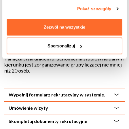
Pokaż szczegóły
Zezwól na wszystkie
Zasady rekrutacji
Jak zapisać się na studia podyplomowe
w ATA?
Spersonalizuj
Pamiętaj, warunkiem uruchomienia studi
ów na danym
kierunku jest zorganizowanie grupy licz
ącej nie mniej
niż 20 os
ób.
Wypełnij formularz rekrutacyjny w systemie.
Umówienie wizyty
Skompletuj dokumenty rekrutacyjne