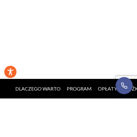
Wyrażam zgodę na kontakt telefoniczny w sprawie
mojej rekrutacji. Rozmowa może być nagrywana w
celach jakościowych.
Informacja o przetwarzaniu
danych
.
Oddzwońcie do mnie
DLACZEGO WARTO
PROGRAM
OPŁATY
ZNIŻK