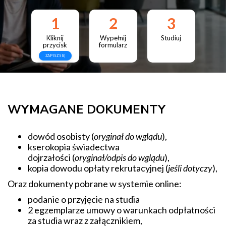
1
2
3
Kliknij
Wypełnij
Studiuj
przycisk
formularz
ZAPISZ SIĘ
WYMAGANE DOKUMENTY
dowód osobisty (
oryginał do wglądu
),
kserokopia świadectwa
dojrzałości (
oryginał/odpis do wglądu
),
kopia dowodu opłaty rekrutacyjnej (
jeśli dotyczy
),
Oraz dokumenty pobrane w systemie online:
podanie o przyjęcie na studia
2 egzemplarze umowy o warunkach odpłatności
za studia wraz z załącznikiem,