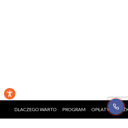
Jesteśmy teraz dostępni
Zadzwoń teraz
+48 22 123 05 25
8:00-16:00
DLACZEGO WARTO
PROGRAM
OPŁATY
ZNIŻK