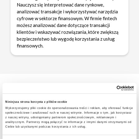
Nauczysz się interpretować dane rynkowe,
analizować transakcje i wykorzystywać narzędzia
cyfrowe w sektorze finansowym. W firmie fintech
możesz analizować dane dotyczące transakcji
klientów i wskazywać rozwiązania, które zwiększą
bezpieczeństwo lub wygodę korzystania z usług
finansowych.
Program i struktura studiów
praktyczny profil kształcenia
Niniejsza strona korzysta z plików cookie
Wykorzystujemy pliki cookie do spersonalizowania treści i reklam, aby oferować funkcje
PRAKTYCZNA
WIEDZA TEORETYCZNA
społecznościowe i analizować ruch w naszej witrynie. Informacje o tym, jak korzystasz
UMIEJĘTNOŚCI
z naszej witryny, udostępniamy partnerom społecznościowym, reklamowym i
analitycznym. Partnerzy mogą połączyć te informacje z innymi danymi otrzymanymi od
64%
18%
Ciebie lub uzyskanymi podczas korzystania z ich usług.