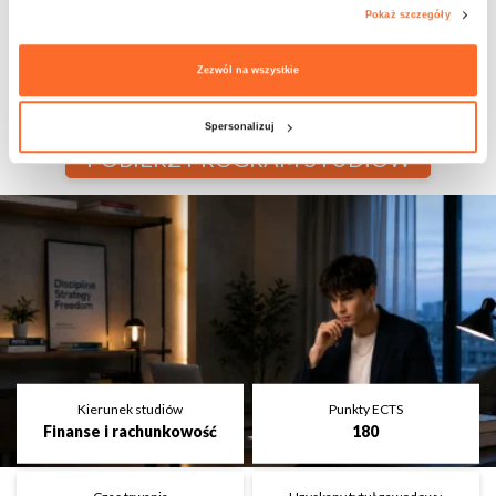
PRAKTYKI ZAWODOWE
NUDNE ZAJĘCIA
Pokaż szczegóły
18%
0%
Zezwól na wszystkie
Spersonalizuj
POBIERZ PROGRAM STUDIÓW
Kierunek studiów
Punkty ECTS
Finanse i rachunkowość
180