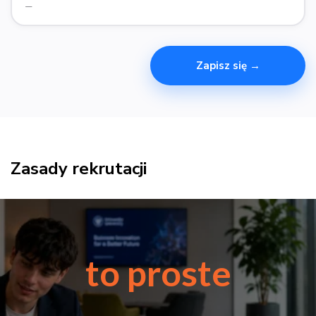
—
Zapisz się →
Zasady rekrutacji
to proste