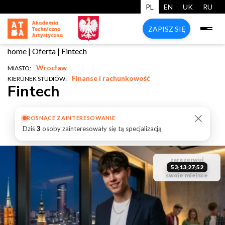
PL
EN
UK
RU
ZAPISZ SIĘ
home
|
Oferta
|
Fintech
Wrocław
MIASTO:
Finanse i rachunkowość
KIERUNEK STUDIÓW:
Fintech
ROSNĄCE ZAINTERESOWANIE
Dziś
3
osoby zainteresowały się tą specjalizacją
start
pierwszego
zarezerwuj
studiów
liczba miejsc
53
13
27
50
:
:
:
października
start
swoje miejsce
ograniczona
studiów