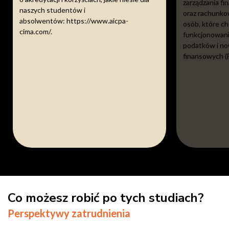
zarządzania fi
naszych studentów i
oraz rachunkow
absolwentów:
https://www.aicpa-
osób, które c
cima.com/
.
funkcjonowani
podatków i no
finansowych (
Co możesz robić po tych studiach?
Perspektywy zatrudnienia