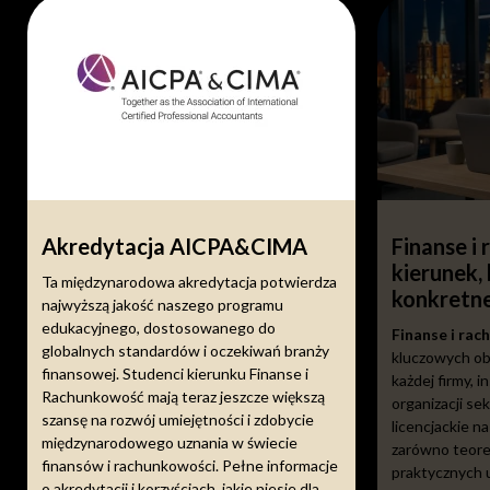
Akredytacja AICPA&CIMA
Finanse i
kierunek, 
Ta międzynarodowa akredytacja potwierdza
konkretn
najwyższą jakość naszego programu
edukacyjnego, dostosowanego do
Finanse i ra
globalnych standardów i oczekiwań branży
kluczowych o
finansowej. Studenci kierunku Finanse i
każdej firmy, i
Rachunkowość mają teraz jeszcze większą
organizacji se
szansę na rozwój umiejętności i zdobycie
licencjackie n
międzynarodowego uznania w świecie
zarówno teoret
finansów i rachunkowości. Pełne informacje
praktycznych u
o akredytacji i korzyściach, jakie niesie dla