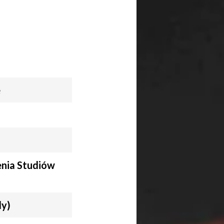
e
nia Studiów
y)