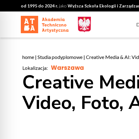
od 1995 do 2024 r.
jako
Wyższa Szkoła Ekologii i Zarządz
home
|
Studia podyplomowe
|
Creative Media & AI: Vid
Warszawa
Lokalizacja:
Creative Medi
Video, Foto, 