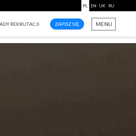
PL
EN
UK
RU
MENU
ADY REKRUTACJI
ZAPISZ SIĘ