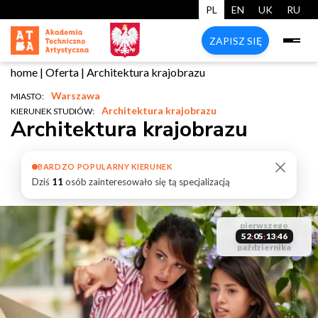
PL
EN
UK
RU
ZAPISZ SIĘ
home
|
Oferta
|
Architektura krajobrazu
Warszawa
MIASTO:
Architektura krajobrazu
KIERUNEK STUDIÓW:
Architektura krajobrazu
BARDZO POPULARNY KIERUNEK
Dziś
11
osób zainteresowało się tą specjalizacją
start
pierwszego
zarezerwuj
studiów
liczba miejsc
52
05
13
45
:
:
:
października
start
swoje miejsce
ograniczona
studiów