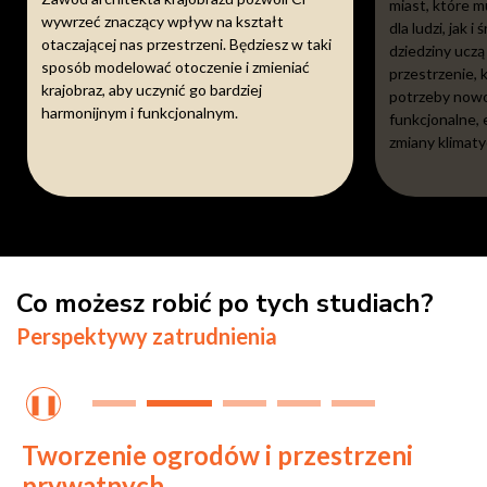
miast, które m
wywrzeć znaczący wpływ na kształt
dla ludzi, jak 
otaczającej nas przestrzeni. Będziesz w taki
dziedziny uczą
sposób modelować otoczenie i zmieniać
przestrzenie, 
krajobraz, aby uczynić go bardziej
potrzeby nowo
harmonijnym i funkcjonalnym.
funkcjonalne, 
zmiany klimaty
Co możesz robić po tych studiach?
Perspektywy zatrudnienia
❚❚
Tworzenie ogrodów i przestrzeni
prywatnych