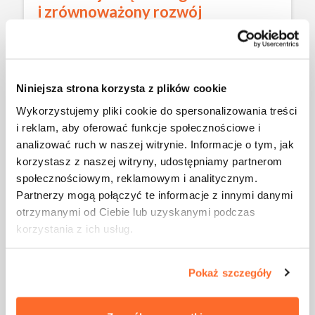
i zrównoważony rozwój
Jeśli pasjonuje Cię tworzenie rozwiązań, które
chronią środowisko i promują zrównoważony
rozwój, otrzymasz narzędzia do projektowania
przestrzeni ekologicznych, takich jak zielone dachy,
Niniejsza strona korzysta z plików cookie
ogrody deszczowe czy systemy retencji wód
Wykorzystujemy pliki cookie do spersonalizowania treści
deszczowych. Dzięki tej wiedzy będziesz mógł/a
i reklam, aby oferować funkcje społecznościowe i
aktywnie uczestniczyć w tworzeniu przestrzeni
analizować ruch w naszej witrynie. Informacje o tym, jak
przyjaznych zarówno dla ludzi, jak i dla natury.
korzystasz z naszej witryny, udostępniamy partnerom
społecznościowym, reklamowym i analitycznym.
Partnerzy mogą połączyć te informacje z innymi danymi
otrzymanymi od Ciebie lub uzyskanymi podczas
korzystania z ich usług.
Pokaż szczegóły