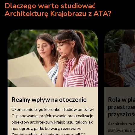
Dlaczego warto studiować
Architekturę Krajobrazu z ATA?
Realny wpływ na otoczenie
Rola w pl
przestrz
Ukończenie tego kierunku studiów umożliwi
przyszłoś
Ci planowanie, projektowanie oraz realizację
obiektów architektury krajobrazu, takich jak
Architektura k
np.: ogrody, parki, bulwary, rezerwaty.
planowaniu p
Zawód architekta krajobrazu pozwoli Ci