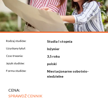
Rodzaj studiów:
Studia I stopnia
Uzyskany tytuł:
Inżynier
Czas trwania:
3,5 roku
Język studiów:
polski
Forma studiów:
Niestacjonarne sobotnio-
niedzielne
CENA:
SPRAWDŹ CENNIK