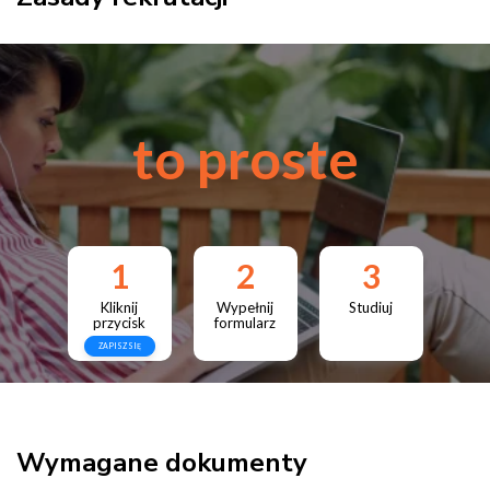
to proste
1
2
3
Kliknij
Wypełnij
Studiuj
przycisk
formularz
ZAPISZ SIĘ
Wymagane dokumenty