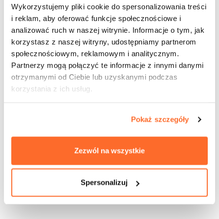
библиотек, цифровых репозиториях и электронных
Wykorzystujemy pliki cookie do spersonalizowania treści
журналах
i reklam, aby oferować funkcje społecznościowe i
analizować ruch w naszej witrynie. Informacje o tym, jak
получите рекомендации по выбору литературы для
korzystasz z naszej witryny, udostępniamy partnerom
написания курсовых и дипломных работ
społecznościowym, reklamowym i analitycznym.
Читальный зал
:
Partnerzy mogą połączyć te informacje z innymi danymi
otrzymanymi od Ciebie lub uzyskanymi podczas
воспользуетесь компьютерными местами и сканером
korzystania z ich usług.
получите доступ к библиотечным фондам,
актуальным и архивным научным журналам, базам
данных и программному обеспечению
Pokaż szczegóły
Zezwól na wszystkie
Spersonalizuj