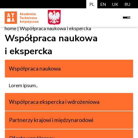
PL
EN
UK
RU
home
|
Współpraca naukowa i ekspercka
Współpraca naukowa
i ekspercka
Współpraca naukowa
Lorem ipsum..
Współpraca ekspercka i wdrożeniowa
Partnerzy krajowi i międzynarodowi