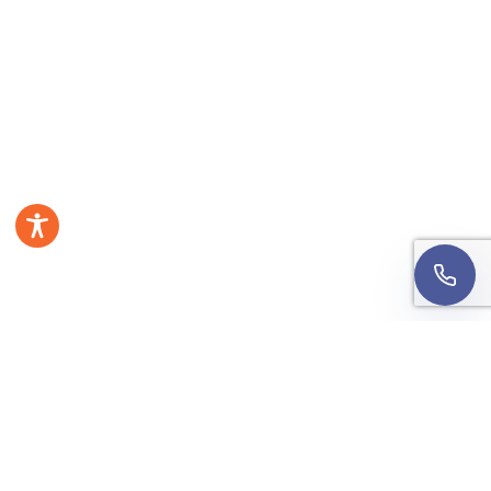
Wyrażam zgodę na kontakt telefoniczny w sprawie
mojej rekrutacji. Rozmowa może być nagrywana w
celach jakościowych.
Informacja o przetwarzaniu
danych
.
Oddzwońcie do mnie