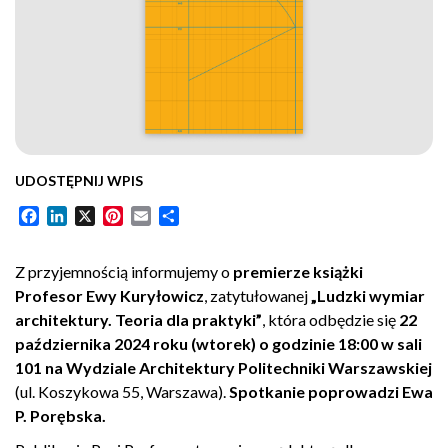
UDOSTĘPNIJ WPIS
Facebook
LinkedIn
X
Pinterest
Email
Share
Z przyjemnością informujemy o
premierze książki
Profesor Ewy Kuryłowicz
, zatytułowanej
„Ludzki wymiar
architektury. Teoria dla praktyki”
, która odbędzie się
22
października 2024 roku (wtorek) o godzinie 18:00 w sali
101 na Wydziale Architektury Politechniki Warszawskiej
(ul. Koszykowa 55, Warszawa).
Spotkanie poprowadzi
Ewa
P. Porębska.