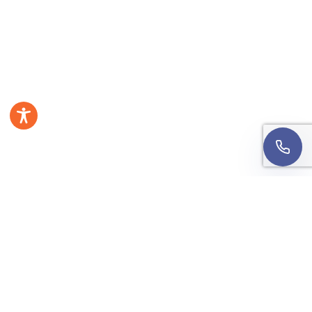
mojej rekrutacji. Rozmowa może być nagrywana w
celach jakościowych.
Informacja o przetwarzaniu
danych
.
Oddzwońcie do mnie