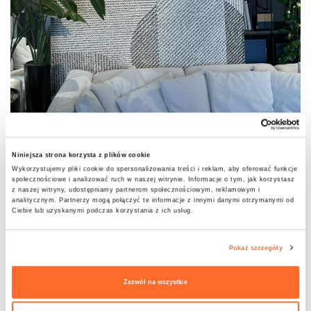
Niniejsza strona korzysta z plików cookie
Wykorzystujemy pliki cookie do spersonalizowania treści i reklam, aby oferować funkcje
społecznościowe i analizować ruch w naszej witrynie. Informacje o tym, jak korzystasz
z naszej witryny, udostępniamy partnerom społecznościowym, reklamowym i
analitycznym. Partnerzy mogą połączyć te informacje z innymi danymi otrzymanymi od
Ciebie lub uzyskanymi podczas korzystania z ich usług.
Pokaż szczegóły
Zezwól na wszystkie