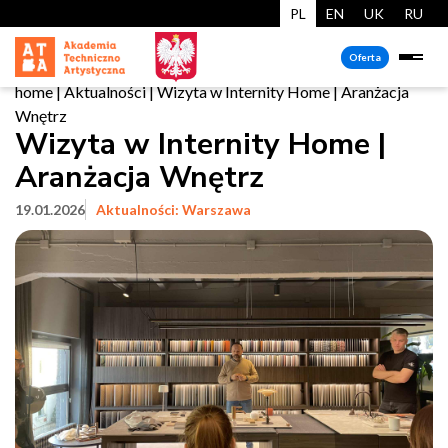
PL
EN
UK
RU
Oferta
home
|
Aktualności
|
Wizyta w Internity Home | Aranżacja
Wnętrz
Wizyta w Internity Home |
Aranżacja Wnętrz
19.01.2026
Aktualności: Warszawa