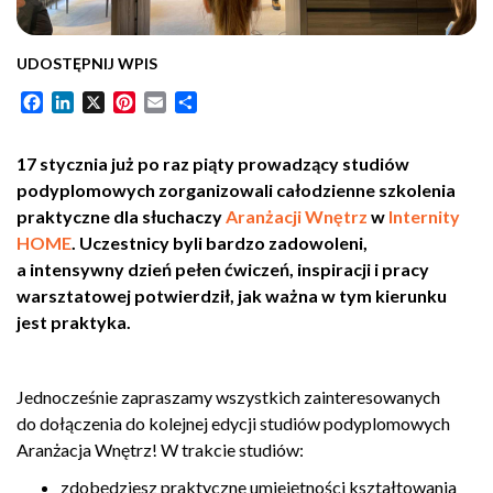
UDOSTĘPNIJ WPIS
Facebook
LinkedIn
X
Pinterest
Email
Share
17 stycznia już po raz piąty prowadzący studiów
podyplomowych zorganizowali całodzienne szkolenia
praktyczne dla słuchaczy
Aranżacji Wnętrz
w
Internity
HOME
. Uczestnicy byli bardzo zadowoleni,
a intensywny dzień pełen ćwiczeń, inspiracji i pracy
warsztatowej potwierdził, jak ważna w tym kierunku
jest praktyka.
Jednocześnie zapraszamy wszystkich zainteresowanych
do dołączenia do kolejnej edycji studiów podyplomowych
Aranżacja Wnętrz! W trakcie studiów:
zdobędziesz praktyczne umiejętności kształtowania