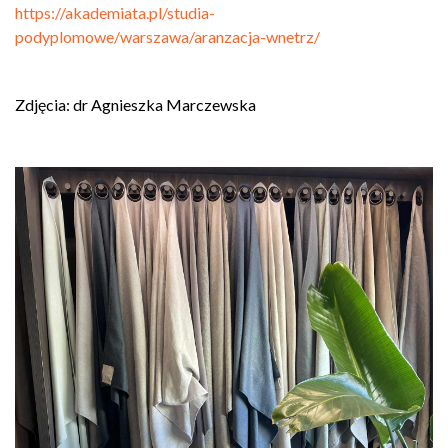
https://akademiata.pl/studia-
podyplomowe/warszawa/aranzacja-wnetrz/
Zdjęcia: dr Agnieszka Marczewska