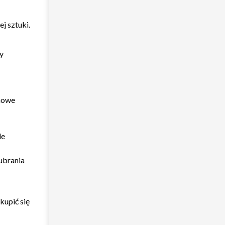
j sztuki.
y
omowe
le
 ubrania
kupić się