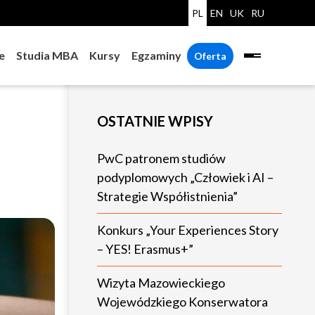
PL
EN
UK
RU
e
Studia MBA
Kursy
Egzaminy
Oferta
OSTATNIE WPISY
PwC patronem studiów
podyplomowych „Człowiek i AI –
Strategie Współistnienia”
Konkurs „Your Experiences Story
– YES! Erasmus+”
Wizyta Mazowieckiego
Wojewódzkiego Konserwatora