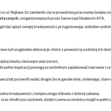
zy ul. Rejtana 16 zamieniło się w prawdziwą pracownię świąteczne
stycznych
, zorganizowanych przez Samorząd Studencki ATA.
gli dać upust swojej kreatywności, przygotowując unikalne ozdob
tworzyli oryginalne dekoracje, które z pewnością ozdobią ich d
odadzą blasku zimowym wieczorom,
że pełne inspiracji pomogą uczestnikom zaplanować marzenia i ce
arsztat pozwolił nadać drugie życie garderobie, zmieniając stare
łna kreatywności, świątecznego klimatu i dobrej zabawy.
oraz słodki poczęstunek, dzięki czemu uczestnicy mogli w pełni s