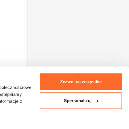
Imię
Numer telefonu
Wyrażam zgodę na kontakt telefoniczny w sprawie
mojej rekrutacji. Rozmowa może być nagrywana w
celach jakościowych.
Informacja o przetwarzaniu
danych
.
Zezwól na wszystkie
Oddzwońcie do mnie
społecznościowe
dostępniamy
Spersonalizuj
nformacje z
Masz pytanie? Oddzwonimy