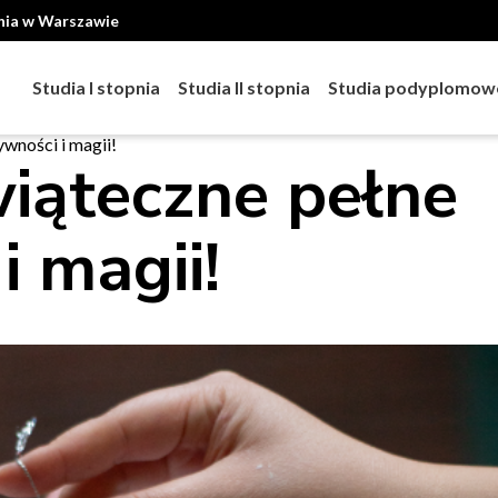
ania w Warszawie
Studia I stopnia
Studia II stopnia
Studia podyplomow
wności i magii!
iąteczne pełne
i magii!