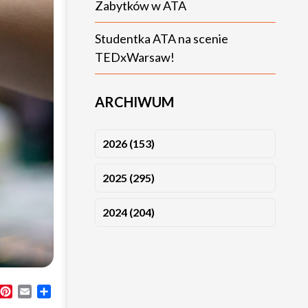
Zabytków w ATA
Studentka ATA na scenie
TEDxWarsaw!
ARCHIWUM
2026 (153)
2025 (295)
2024 (204)
k
dIn
X
Pinterest
Email
Share