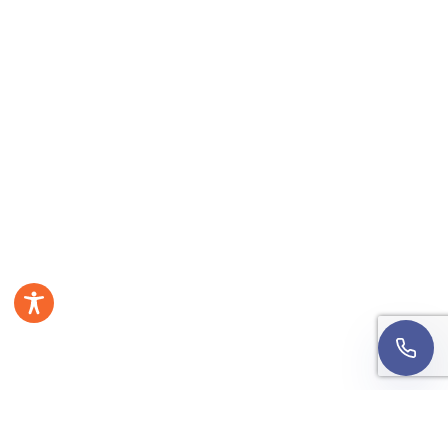
Numer telefonu
Wyrażam zgodę na kontakt telefoniczny w sprawie
mojej rekrutacji. Rozmowa może być nagrywana w
celach jakościowych.
Informacja o przetwarzaniu
danych
.
Oddzwońcie do mnie