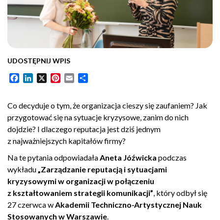
UDOSTĘPNIJ WPIS
Facebook
LinkedIn
X
Pinterest
Email
Share
Co decyduje o tym, że organizacja cieszy się zaufaniem? Jak
przygotować się na sytuacje kryzysowe, zanim do nich
dojdzie? I dlaczego reputacja jest dziś jednym
z najważniejszych kapitałów firmy?
Na te pytania odpowiadała
Aneta Jóźwicka
podczas
wykładu
„Zarządzanie reputacją i sytuacjami
kryzysowymi w organizacji w połączeniu
z kształtowaniem strategii komunikacji”
, który odbył się
27 czerwca w
Akademii Techniczno-Artystycznej Nauk
Stosowanych w Warszawie
.