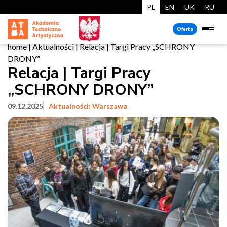
PL
EN
UK
RU
Oferta
home
|
Aktualności
|
Relacja | Targi Pracy „SCHRONY
DRONY”
Relacja | Targi Pracy
„SCHRONY DRONY”
09.12.2025
Aktualności: Warszawa