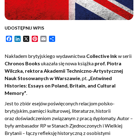
UDOSTĘPNIJ WPIS
Facebook
LinkedIn
X
Pinterest
Email
Share
Nakładem brytyjskiego wydawnictwa
Collective Ink
w serii
Chronos Books
ukazała się nowa książka
prof. Piotra
Wilczka, rektora Akademii Techniczno-Artystycznej
Nauk Stosowanych w Warszawie
, pt.
„Entwined
Histories: Essays on Poland, Britain, and Cultural
Memory”
.
Jest to zbiór esejów poświęconych relacjom polsko-
brytyjskim, pamięci kulturowej, literaturze, historii
oraz doświadczeniom związanym z pracą dyplomaty. Autor –
były ambasador RP w Stanach Zjednoczonych i Wielkiej
Brytanii – łączy refleksję historyczną z osobistymi