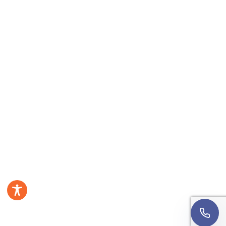
Imię
Numer telefonu
Wyrażam zgodę na kontakt telefoniczny w sprawie
mojej rekrutacji. Rozmowa może być nagrywana w
celach jakościowych.
Informacja o przetwarzaniu
danych
.
Oddzwońcie do mnie