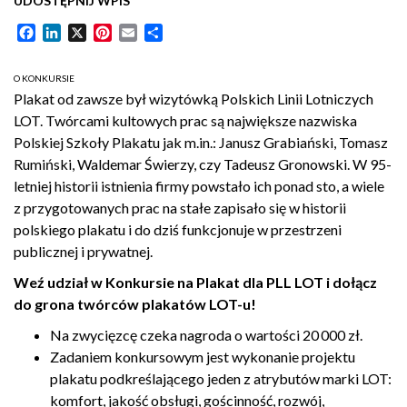
UDOSTĘPNIJ WPIS
Facebook
LinkedIn
X
Pinterest
Email
Share
O KONKURSIE
Plakat od zawsze był wizytówką Polskich Linii Lotniczych
LOT. Twórcami kultowych prac są największe nazwiska
Polskiej Szkoły Plakatu jak m.in.: Janusz Grabiański, Tomasz
Rumiński, Waldemar Świerzy, czy Tadeusz Gronowski. W 95-
letniej historii istnienia firmy powstało ich ponad sto, a wiele
z przygotowanych prac na stałe zapisało się w historii
polskiego plakatu i do dziś funkcjonuje w przestrzeni
publicznej i prywatnej.
Weź udział w Konkursie na Plakat dla PLL LOT i dołącz
do grona twórców plakatów LOT-u!
Na zwycięzcę czeka nagroda o wartości 20 000 zł.
Zadaniem konkursowym jest wykonanie projektu
plakatu podkreślającego jeden z atrybutów marki LOT:
komfort, jakość obsługi, gościnność, rozwój,