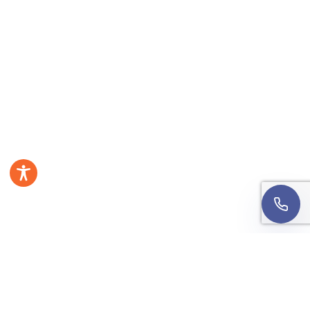
Wyrażam zgodę na kontakt telefoniczny w sprawie
mojej rekrutacji. Rozmowa może być nagrywana w
celach jakościowych.
Informacja o przetwarzaniu
danych
.
Oddzwońcie do mnie