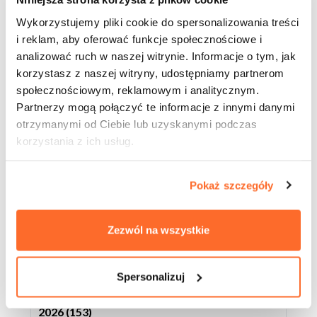
OSTATNIE WPISY
Wykorzystujemy pliki cookie do spersonalizowania treści
i reklam, aby oferować funkcje społecznościowe i
analizować ruch w naszej witrynie. Informacje o tym, jak
PwC patronem studiów podyplomowych
korzystasz z naszej witryny, udostępniamy partnerom
„Człowiek i AI – Strategie Współistnienia”
społecznościowym, reklamowym i analitycznym.
Partnerzy mogą połączyć te informacje z innymi danymi
Konkurs „Your Experiences Story – YES!
otrzymanymi od Ciebie lub uzyskanymi podczas
Erasmus+”
korzystania z ich usług.
Wizyta Mazowieckiego Wojewódzkiego
Konserwatora Zabytków w ATA
Pokaż szczegóły
Studentka ATA na scenie TEDxWarsaw!
Zezwól na wszystkie
ARCHIWUM
Spersonalizuj
2026 (153)