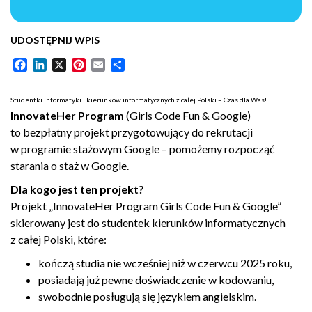
UDOSTĘPNIJ WPIS
Facebook
LinkedIn
X
Pinterest
Email
Share
Studentki informatyki i kierunków informatycznych z całej Polski – Czas dla Was!
InnovateHer Program
(Girls Code Fun & Google)
to bezpłatny projekt przygotowujący do rekrutacji
w programie stażowym Google – pomożemy rozpocząć
starania o staż w Google.
Dla kogo jest ten projekt?
Projekt „InnovateHer Program Girls Code Fun & Google”
skierowany jest do studentek kierunków informatycznych
z całej Polski, które:
kończą studia nie wcześniej niż w czerwcu 2025 roku,
posiadają już pewne doświadczenie w kodowaniu,
swobodnie posługują się językiem angielskim.