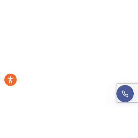
Numer telefonu
Wyrażam zgodę na kontakt telefoniczny w sprawie
mojej rekrutacji. Rozmowa może być nagrywana w
celach jakościowych.
Informacja o przetwarzaniu
danych
.
Oddzwońcie do mnie