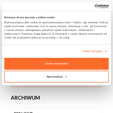
OSTATNIE WPISY
Niniejsza strona korzysta z plików cookie
PwC patronem studiów podyplomowych
Wykorzystujemy pliki cookie do spersonalizowania treści i reklam, aby oferować funkcje
społecznościowe i analizować ruch w naszej witrynie. Informacje o tym, jak korzystasz
„Człowiek i AI – Strategie Współistnienia”
z naszej witryny, udostępniamy partnerom społecznościowym, reklamowym i
analitycznym. Partnerzy mogą połączyć te informacje z innymi danymi otrzymanymi od
Ciebie lub uzyskanymi podczas korzystania z ich usług.
Konkurs „Your Experiences Story – YES!
Erasmus+”
Pokaż szczegóły
Wizyta Mazowieckiego Wojewódzkiego
Zezwól na wszystkie
Konserwatora Zabytków w ATA
Spersonalizuj
Studentka ATA na scenie TEDxWarsaw!
ARCHIWUM