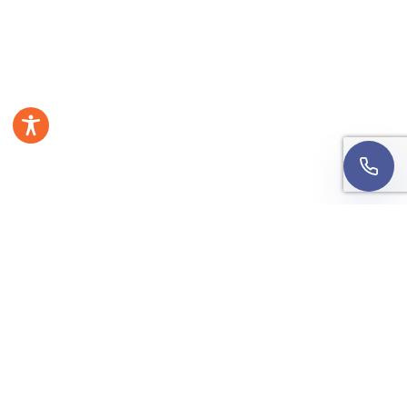
danych
.
Oddzwońcie do mnie