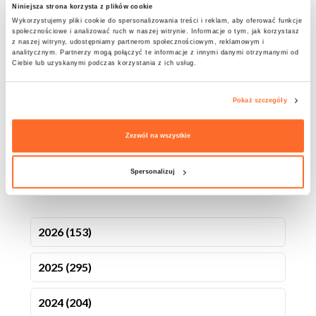
„Człowiek i AI – Strategie Współistnienia”
Niniejsza strona korzysta z plików cookie
Wykorzystujemy pliki cookie do spersonalizowania treści i reklam, aby oferować funkcje
Konkurs „Your Experiences Story – YES!
społecznościowe i analizować ruch w naszej witrynie. Informacje o tym, jak korzystasz
z naszej witryny, udostępniamy partnerom społecznościowym, reklamowym i
Erasmus+”
analitycznym. Partnerzy mogą połączyć te informacje z innymi danymi otrzymanymi od
Ciebie lub uzyskanymi podczas korzystania z ich usług.
Wizyta Mazowieckiego Wojewódzkiego
Pokaż szczegóły
Konserwatora Zabytków w ATA
Zezwól na wszystkie
Studentka ATA na scenie TEDxWarsaw!
Spersonalizuj
ARCHIWUM
2026 (153)
2025 (295)
2024 (204)