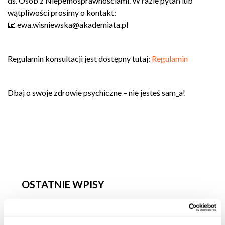
ds. Osób z Niepełnosprawnościami. W razie pytań lub
wątpliwości prosimy o kontakt:
📧 ewa.wisniewska@akademiata.pl
Regulamin konsultacji jest dostępny tutaj:
Regulamin
Dbaj o swoje zdrowie psychiczne – nie jesteś sam_a!
OSTATNIE WPISY
PwC patronem studiów podyplomowych