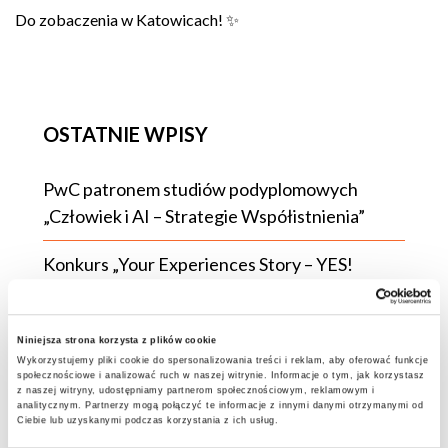
Do zobaczenia w Katowicach! ✨
OSTATNIE WPISY
PwC patronem studiów podyplomowych
„Człowiek i AI – Strategie Współistnienia”
Konkurs „Your Experiences Story – YES!
Erasmus+”
Wizyta Mazowieckiego Wojewódzkiego
Niniejsza strona korzysta z plików cookie
Konserwatora Zabytków w ATA
Wykorzystujemy pliki cookie do spersonalizowania treści i reklam, aby oferować funkcje
społecznościowe i analizować ruch w naszej witrynie. Informacje o tym, jak korzystasz
z naszej witryny, udostępniamy partnerom społecznościowym, reklamowym i
analitycznym. Partnerzy mogą połączyć te informacje z innymi danymi otrzymanymi od
Studentka ATA na scenie TEDxWarsaw!
Ciebie lub uzyskanymi podczas korzystania z ich usług.