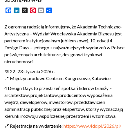
UDOSTĘPNIJ WPIS
Facebook
LinkedIn
X
Pinterest
Email
Share
Z ogromną radością informujemy, że Akademia Techniczno-
Artystyczna – Wydział Wrocławska Akademia Biznesu jest
partnerem instytucjonalnym jubileuszowej, 10. edycji 4
Design Days – jednego z najważniejszych wydarzeń w Polsce
poświęconych architekturze, designowi i rynkowi
nieruchomości.
📅 22–23 stycznia 2026 r.
📍 Międzynarodowe Centrum Kongresowe, Katowice
4 Design Days to przestrzeń spotkań liderów branży –
architektów, projektantów, producentów wyposażenia
wnętrz, deweloperów, inwestorów, przedstawicieli
administracji publicznej oraz ekspertów, którzy wyznaczają
kierunki rozwoju współczesnej przestrzeni i wzornictwa.
🔗 Rejestracja na wydarzenie:
https://www.4dd.pl/2026/pl/