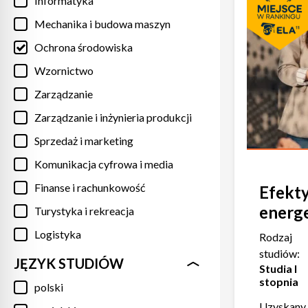
Informatyka
Mechanika i budowa maszyn
Ochrona środowiska
Wzornictwo
Zarządzanie
Zarządzanie i inżynieria produkcji
Sprzedaż i marketing
Komunikacja cyfrowa i media
Finanse i rachunkowość
Efekt
energ
Turystyka i rekreacja
Logistyka
Rodzaj
studiów:
JĘZYK STUDIÓW
Studia I
stopnia
polski
Uzyskany