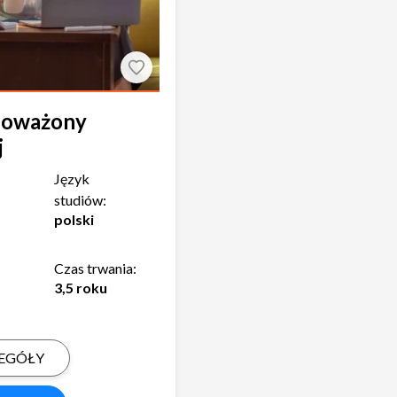
oważony
j
Język
studiów:
polski
Czas trwania:
3,5 roku
EGÓŁY