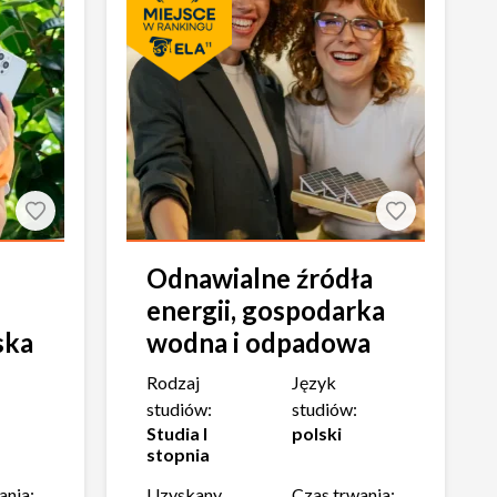
Odnawialne źródła
energii, gospodarka
ska
wodna i odpadowa
Rodzaj
Język
studiów:
studiów:
Studia I
polski
stopnia
ania:
Uzyskany
Czas trwania: