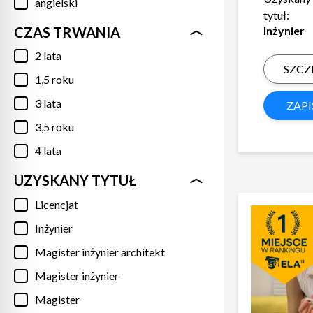
angielski
tytuł:
CZAS TRWANIA
Inżynier
2 lata
SZCZ
1,5 roku
3 lata
ZAPI
3,5 roku
4 lata
UZYSKANY TYTUŁ
Licencjat
Inżynier
Magister inżynier architekt
Magister inżynier
Magister