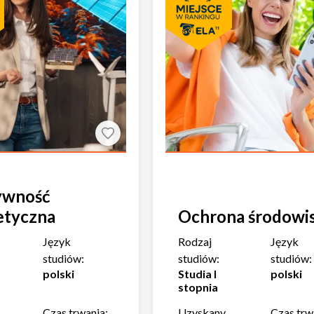
ywność
etyczna
Ochrona środowi
Język
Rodzaj
Język
studiów:
studiów:
studiów:
polski
Studia I
polski
stopnia
Czas trwania:
Uzyskany
Czas trw