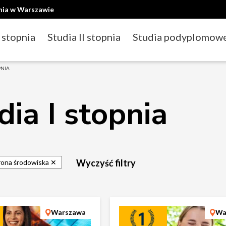
ania w Warszawie
I stopnia
Studia II stopnia
Studia podyplomow
PNIA
dia I stopnia
Wyczyść filtry
ona środowiska ✕
Warszawa
Wa