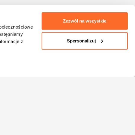
celach jakościowych.
Informacja o przetwarzaniu
danych
.
Zezwól na wszystkie
Oddzwońcie do mnie
społecznościowe
dostępniamy
Spersonalizuj
nformacje z
Masz pytanie? Oddzwonimy