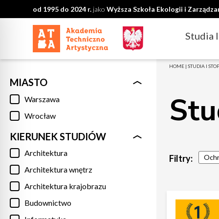
od 1995 do 2024 r.
jako
Wyższa Szkoła Ekologii i Zarządz
Studia 
HOME
|
STUDIA I STO
MIASTO
Stu
Warszawa
Wrocław
KIERUNEK STUDIÓW
Architektura
Filtry:
Ochr
Architektura wnętrz
Architektura krajobrazu
Budownictwo