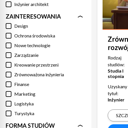
Inżynier architekt
ZAINTERESOWANIA
Design
Ochrona środowiska
Zrówn
Nowe technologie
rozwó
Zarządzanie
Rodzaj
studiów:
Kreowanie przestrzeni
Studia I
Zrównoważona inżynieria
stopnia
Finanse
Uzyskany
tytuł:
Marketing
Inżynier
Logistyka
Turystyka
SZCZ
FORMA STUDIÓW