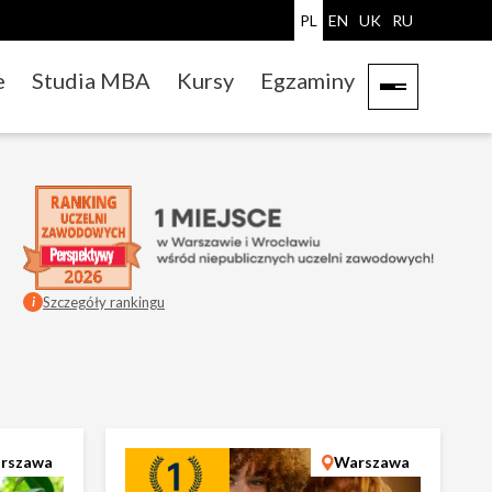
PL
EN
UK
RU
e
Studia MBA
Kursy
Egzaminy
Szczegóły rankingu
i
rszawa
Warszawa