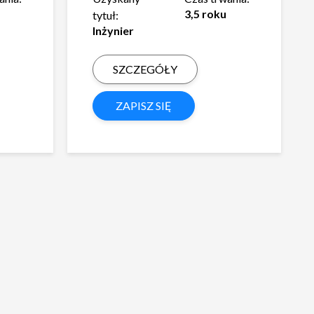
3,5 roku
tytuł:
Inżynier
SZCZEGÓŁY
ZAPISZ SIĘ