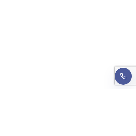
Wyrażam zgodę na kontakt telefoniczny w sprawie
mojej rekrutacji. Rozmowa może być nagrywana w
celach jakościowych.
Informacja o przetwarzaniu
danych
.
Oddzwońcie do mnie