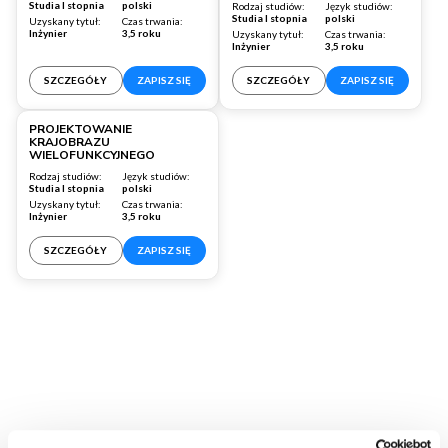
Studia I stopnia
polski
Rodzaj studiów:
Język studiów:
Studia I stopnia
polski
Uzyskany tytuł:
Czas trwania:
Inżynier
3,5 roku
Uzyskany tytuł:
Czas trwania:
Inżynier
3,5 roku
SZCZEGÓŁY
ZAPISZ SIĘ
SZCZEGÓŁY
ZAPISZ SIĘ
Warszawa
PROJEKTOWANIE
KRAJOBRAZU
WIELOFUNKCYJNEGO
Rodzaj studiów:
Język studiów:
Studia I stopnia
polski
Uzyskany tytuł:
Czas trwania:
Inżynier
3,5 roku
SZCZEGÓŁY
ZAPISZ SIĘ