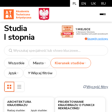
PL
EN
UK
RU
Studia
I stopnia
Szczegóły rankingu
i
Wyszukaj
specjalność
Wszystkie
Miasto
Kierunek studiów
Język
Więcej filtrów
Wyczyść filtry
Warszawa
Warszawa
ARCHITEKTURA
PROJEKTOWANIE
KRAJOBRAZU
KRAJOBRAZU O FUNKCJI
REKREACYJNEJ
Rodzaj studiów:
Język studiów: