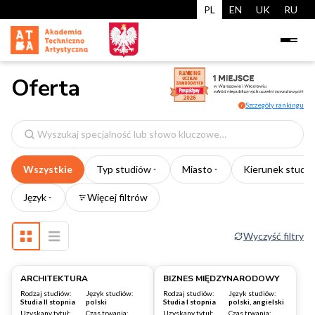
PL
EN
UK
RU
Oferta
Szczegóły rankingu
i
Wyszukaj
specjalność
Wszystkie
Typ studiów
Miasto
Kierunek studi
Język
Więcej filtrów
Wyczyść filtry
Warszawa
Warszawa
ARCHITEKTURA
BIZNES MIĘDZYNARODOWY
Rodzaj studiów:
Język studiów:
Rodzaj studiów:
Język studiów:
Studia II stopnia
polski
Studia I stopnia
polski, angielski
Uzyskany tytuł:
Czas trwania:
Uzyskany tytuł:
Czas trwania: