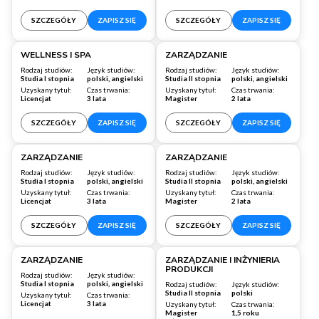
SZCZEGÓŁY
ZAPISZ SIĘ
SZCZEGÓŁY
ZAPISZ SIĘ
Warszawa
Warszawa
WELLNESS I SPA
ZARZĄDZANIE
Rodzaj studiów:
Język studiów:
Rodzaj studiów:
Język studiów:
Studia I stopnia
polski, angielski
Studia II stopnia
polski, angielski
Uzyskany tytuł:
Czas trwania:
Uzyskany tytuł:
Czas trwania:
Licencjat
3 lata
Magister
2 lata
SZCZEGÓŁY
ZAPISZ SIĘ
SZCZEGÓŁY
ZAPISZ SIĘ
Wrocław
Wrocław
ZARZĄDZANIE
ZARZĄDZANIE
Rodzaj studiów:
Język studiów:
Rodzaj studiów:
Język studiów:
Studia I stopnia
polski, angielski
Studia II stopnia
polski, angielski
Uzyskany tytuł:
Czas trwania:
Uzyskany tytuł:
Czas trwania:
Licencjat
3 lata
Magister
2 lata
SZCZEGÓŁY
ZAPISZ SIĘ
SZCZEGÓŁY
ZAPISZ SIĘ
Warszawa
Warszawa
ZARZĄDZANIE
ZARZĄDZANIE I INŻYNIERIA
PRODUKCJI
Rodzaj studiów:
Język studiów:
Studia I stopnia
polski, angielski
Rodzaj studiów:
Język studiów:
Studia II stopnia
polski
Uzyskany tytuł:
Czas trwania:
Licencjat
3 lata
Uzyskany tytuł:
Czas trwania:
Magister
1,5 roku