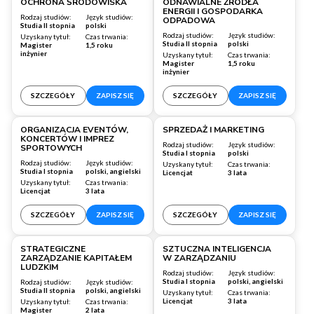
OCHRONA ŚRODOWISKA
ODNAWIALNE ŹRÓDŁA
ENERGII I GOSPODARKA
Rodzaj studiów:
Język studiów:
ODPADOWA
Studia II stopnia
polski
Rodzaj studiów:
Język studiów:
Uzyskany tytuł:
Czas trwania:
Studia II stopnia
polski
Magister
1,5 roku
inżynier
Uzyskany tytuł:
Czas trwania:
Magister
1,5 roku
inżynier
SZCZEGÓŁY
ZAPISZ SIĘ
SZCZEGÓŁY
ZAPISZ SIĘ
Warszawa
Wrocław
ORGANIZACJA EVENTÓW,
SPRZEDAŻ I MARKETING
KONCERTÓW I IMPREZ
Rodzaj studiów:
Język studiów:
SPORTOWYCH
Studia I stopnia
polski
Rodzaj studiów:
Język studiów:
Uzyskany tytuł:
Czas trwania:
Studia I stopnia
polski, angielski
Licencjat
3 lata
Uzyskany tytuł:
Czas trwania:
Licencjat
3 lata
SZCZEGÓŁY
ZAPISZ SIĘ
SZCZEGÓŁY
ZAPISZ SIĘ
Wrocław
Warszawa
STRATEGICZNE
SZTUCZNA INTELIGENCJA
ZARZĄDZANIE KAPITAŁEM
W ZARZĄDZANIU
LUDZKIM
Rodzaj studiów:
Język studiów:
Studia I stopnia
polski, angielski
Rodzaj studiów:
Język studiów:
Studia II stopnia
polski, angielski
Uzyskany tytuł:
Czas trwania:
Licencjat
3 lata
Uzyskany tytuł:
Czas trwania:
Magister
2 lata