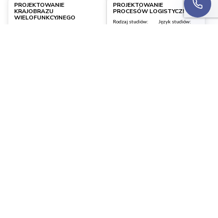
Warszawa
Wrocław
PROJEKTOWANIE
PROJEKTOWANIE
KRAJOBRAZU
PROCESÓW LOGISTYCZNYCH
WIELOFUNKCYJNEGO
Rodzaj studiów:
Język studiów:
Studia I stopnia
polski
Rodzaj studiów:
Język studiów:
Studia I stopnia
polski
Uzyskany tytuł:
Czas trwania:
Inżynier
3,5 roku
Uzyskany tytuł:
Czas trwania:
Inżynier
3,5 roku
SZCZEGÓŁY
ZAPISZ SIĘ
SZCZEGÓŁY
ZAPISZ SIĘ
Warszawa
Wrocław
PROJEKTOWANIE PRODUKTU
RACHUNKOWOŚĆ I PODATKI
Rodzaj studiów:
Język studiów:
Rodzaj studiów:
Język studiów:
Studia I stopnia
polski
Studia I stopnia
polski
Uzyskany tytuł:
Czas trwania:
Uzyskany tytuł:
Czas trwania:
Licencjat
3,5 roku
Licencjat
3 lata
SZCZEGÓŁY
ZAPISZ SIĘ
SZCZEGÓŁY
ZAPISZ SIĘ