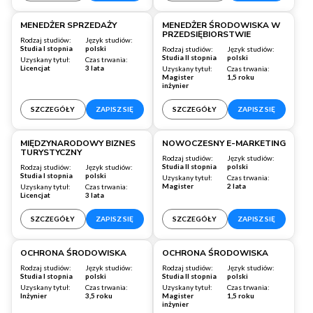
Wrocław
Warszawa
MENEDŻER SPRZEDAŻY
MENEDŻER ŚRODOWISKA W
PRZEDSIĘBIORSTWIE
Rodzaj studiów:
Język studiów:
Studia I stopnia
polski
Rodzaj studiów:
Język studiów:
Studia II stopnia
polski
Uzyskany tytuł:
Czas trwania:
Licencjat
3 lata
Uzyskany tytuł:
Czas trwania:
Magister
1,5 roku
inżynier
SZCZEGÓŁY
ZAPISZ SIĘ
SZCZEGÓŁY
ZAPISZ SIĘ
Wrocław
Wrocław
MIĘDZYNARODOWY BIZNES
NOWOCZESNY E-MARKETING
TURYSTYCZNY
Rodzaj studiów:
Język studiów:
Studia II stopnia
polski
Rodzaj studiów:
Język studiów:
Studia I stopnia
polski
Uzyskany tytuł:
Czas trwania:
Magister
2 lata
Uzyskany tytuł:
Czas trwania:
Licencjat
3 lata
SZCZEGÓŁY
ZAPISZ SIĘ
SZCZEGÓŁY
ZAPISZ SIĘ
Warszawa
Warszawa
OCHRONA ŚRODOWISKA
OCHRONA ŚRODOWISKA
Rodzaj studiów:
Język studiów:
Rodzaj studiów:
Język studiów:
Studia I stopnia
polski
Studia II stopnia
polski
Uzyskany tytuł:
Czas trwania:
Uzyskany tytuł:
Czas trwania:
Inżynier
3,5 roku
Magister
1,5 roku
inżynier