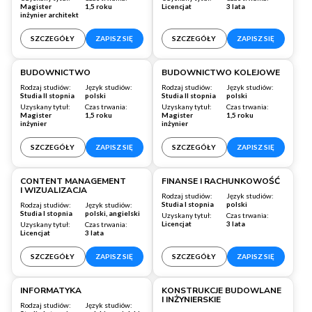
Magister
1,5 roku
Licencjat
3 lata
inżynier architekt
SZCZEGÓŁY
ZAPISZ SIĘ
SZCZEGÓŁY
ZAPISZ SIĘ
Warszawa
Warszawa
BUDOWNICTWO
BUDOWNICTWO KOLEJOWE
Rodzaj studiów:
Język studiów:
Rodzaj studiów:
Język studiów:
Studia II stopnia
polski
Studia II stopnia
polski
Uzyskany tytuł:
Czas trwania:
Uzyskany tytuł:
Czas trwania:
Magister
1,5 roku
Magister
1,5 roku
inżynier
inżynier
SZCZEGÓŁY
ZAPISZ SIĘ
SZCZEGÓŁY
ZAPISZ SIĘ
Warszawa
Wrocław
CONTENT MANAGEMENT
FINANSE I RACHUNKOWOŚĆ
I WIZUALIZACJA
Rodzaj studiów:
Język studiów:
Studia I stopnia
polski
Rodzaj studiów:
Język studiów:
Studia I stopnia
polski, angielski
Uzyskany tytuł:
Czas trwania:
Licencjat
3 lata
Uzyskany tytuł:
Czas trwania:
Licencjat
3 lata
SZCZEGÓŁY
ZAPISZ SIĘ
SZCZEGÓŁY
ZAPISZ SIĘ
Wrocław
Warszawa
INFORMATYKA
KONSTRUKCJE BUDOWLANE
I INŻYNIERSKIE
Rodzaj studiów:
Język studiów: