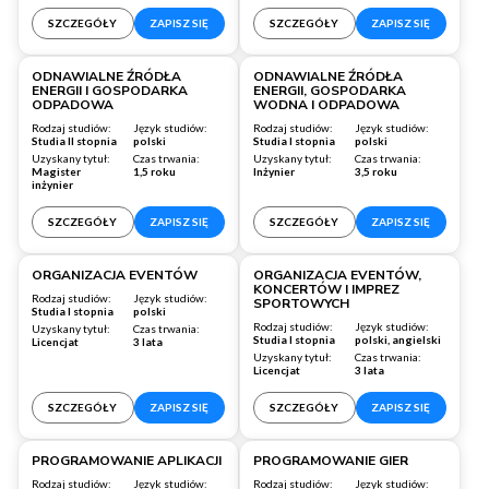
SZCZEGÓŁY
ZAPISZ SIĘ
SZCZEGÓŁY
ZAPISZ SIĘ
Warszawa
Warszawa
ODNAWIALNE ŹRÓDŁA
ODNAWIALNE ŹRÓDŁA
ENERGII I GOSPODARKA
ENERGII, GOSPODARKA
ODPADOWA
WODNA I ODPADOWA
Rodzaj studiów:
Język studiów:
Rodzaj studiów:
Język studiów:
Studia II stopnia
polski
Studia I stopnia
polski
Uzyskany tytuł:
Czas trwania:
Uzyskany tytuł:
Czas trwania:
Magister
1,5 roku
Inżynier
3,5 roku
inżynier
SZCZEGÓŁY
ZAPISZ SIĘ
SZCZEGÓŁY
ZAPISZ SIĘ
Wrocław
Warszawa
ORGANIZACJA EVENTÓW
ORGANIZACJA EVENTÓW,
KONCERTÓW I IMPREZ
Rodzaj studiów:
Język studiów:
SPORTOWYCH
Studia I stopnia
polski
Rodzaj studiów:
Język studiów:
Uzyskany tytuł:
Czas trwania:
Studia I stopnia
polski, angielski
Licencjat
3 lata
Uzyskany tytuł:
Czas trwania:
Licencjat
3 lata
SZCZEGÓŁY
ZAPISZ SIĘ
SZCZEGÓŁY
ZAPISZ SIĘ
Jesteśmy już po godzinach
Warszawa
Wrocław
PROGRAMOWANIE APLIKACJI
PROGRAMOWANIE GIER
Rodzaj studiów:
Język studiów:
Rodzaj studiów:
Język studiów: