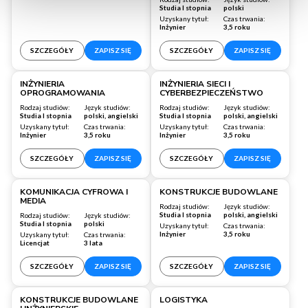
Studia I stopnia
polski
Uzyskany tytuł:
Czas trwania:
Inżynier
3,5 roku
SZCZEGÓŁY
ZAPISZ SIĘ
SZCZEGÓŁY
ZAPISZ SIĘ
Wrocław
Wrocław
INŻYNIERIA
INŻYNIERIA SIECI I
OPROGRAMOWANIA
CYBERBEZPIECZEŃSTWO
Rodzaj studiów:
Język studiów:
Rodzaj studiów:
Język studiów:
Studia I stopnia
polski, angielski
Studia I stopnia
polski, angielski
Uzyskany tytuł:
Czas trwania:
Uzyskany tytuł:
Czas trwania:
Inżynier
3,5 roku
Inżynier
3,5 roku
SZCZEGÓŁY
ZAPISZ SIĘ
SZCZEGÓŁY
ZAPISZ SIĘ
Wrocław
Warszawa
KOMUNIKACJA CYFROWA I
KONSTRUKCJE BUDOWLANE
MEDIA
Rodzaj studiów:
Język studiów:
Studia I stopnia
polski, angielski
Rodzaj studiów:
Język studiów:
Studia I stopnia
polski
Uzyskany tytuł:
Czas trwania:
Inżynier
3,5 roku
Uzyskany tytuł:
Czas trwania:
Licencjat
3 lata
SZCZEGÓŁY
ZAPISZ SIĘ
SZCZEGÓŁY
ZAPISZ SIĘ
Warszawa
Wrocław
KONSTRUKCJE BUDOWLANE
LOGISTYKA