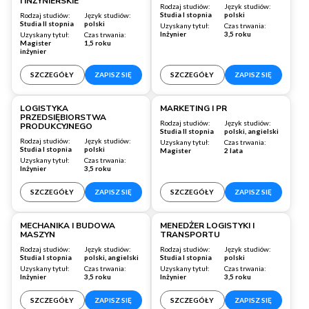
I INŻYNIERSKIE
Rodzaj studiów:
Język studiów:
Studia I stopnia
polski
Rodzaj studiów:
Język studiów:
Studia II stopnia
polski
Uzyskany tytuł:
Czas trwania:
Inżynier
3,5 roku
Uzyskany tytuł:
Czas trwania:
Magister
1,5 roku
inżynier
SZCZEGÓŁY
ZAPISZ SIĘ
SZCZEGÓŁY
ZAPISZ SIĘ
Warszawa
Warszawa
LOGISTYKA
MARKETING I PR
PRZEDSIĘBIORSTWA
Rodzaj studiów:
Język studiów:
PRODUKCYJNEGO
Studia II stopnia
polski, angielski
Rodzaj studiów:
Język studiów:
Uzyskany tytuł:
Czas trwania:
Studia I stopnia
polski
Magister
2 lata
Uzyskany tytuł:
Czas trwania:
Inżynier
3,5 roku
SZCZEGÓŁY
ZAPISZ SIĘ
SZCZEGÓŁY
ZAPISZ SIĘ
Warszawa
Wrocław
MECHANIKA I BUDOWA
MENEDŻER LOGISTYKI I
MASZYN
TRANSPORTU
Rodzaj studiów:
Język studiów:
Rodzaj studiów:
Język studiów:
Studia I stopnia
polski, angielski
Studia I stopnia
polski
Uzyskany tytuł:
Czas trwania:
Uzyskany tytuł:
Czas trwania:
Inżynier
3,5 roku
Inżynier
3,5 roku
SZCZEGÓŁY
ZAPISZ SIĘ
SZCZEGÓŁY
ZAPISZ SIĘ