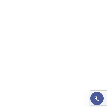
Imię
Numer telefonu
Wyrażam zgodę na kontakt telefoniczny w sprawie
mojej rekrutacji. Rozmowa może być nagrywana w
celach jakościowych.
Informacja o przetwarzaniu
danych
.
Oddzwońcie do mnie