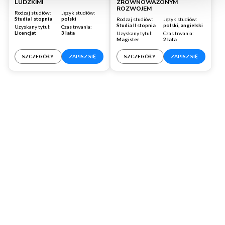
LUDZKIMI
ZRÓWNOWAŻONYM
ROZWOJEM
Rodzaj studiów:
Język studiów:
Studia I stopnia
polski
Rodzaj studiów:
Język studiów:
Studia II stopnia
polski, angielski
Uzyskany tytuł:
Czas trwania:
Licencjat
3 lata
Uzyskany tytuł:
Czas trwania:
Magister
2 lata
SZCZEGÓŁY
ZAPISZ SIĘ
SZCZEGÓŁY
ZAPISZ SIĘ