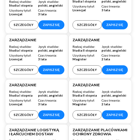
Studia I stopnia
polski, angielski
Rodzaj studiów:
Język studiów:
Studia I stopnia
polski, angielski
Uzyskany tytuł:
Czas trwania:
Licencjat
3 lata
Uzyskany tytuł:
Czas trwania:
Licencjat
3 lata
SZCZEGÓŁY
ZAPISZ SIĘ
SZCZEGÓŁY
ZAPISZ SIĘ
Warszawa
Warszawa
ZARZĄDZANIE
ZARZĄDZANIE
Rodzaj studiów:
Język studiów:
Rodzaj studiów:
Język studiów:
Studia I stopnia
polski, angielski
Studia II stopnia
polski, angielski
Uzyskany tytuł:
Czas trwania:
Uzyskany tytuł:
Czas trwania:
Licencjat
3 lata
Magister
2 lata
SZCZEGÓŁY
ZAPISZ SIĘ
SZCZEGÓŁY
ZAPISZ SIĘ
Wrocław
Wrocław
ZARZĄDZANIE
ZARZĄDZANIE
Rodzaj studiów:
Język studiów:
Rodzaj studiów:
Język studiów:
Studia I stopnia
polski, angielski
Studia II stopnia
polski, angielski
Uzyskany tytuł:
Czas trwania:
Uzyskany tytuł:
Czas trwania:
Licencjat
3 lata
Magister
2 lata
SZCZEGÓŁY
ZAPISZ SIĘ
SZCZEGÓŁY
ZAPISZ SIĘ
Warszawa
Warszawa
ZARZĄDZANIE LOGISTYKĄ
ZARZĄDZANIE PLACÓWKAMI
I ŁAŃCUCHEM DOSTAW
OCHRONY ZDROWIA