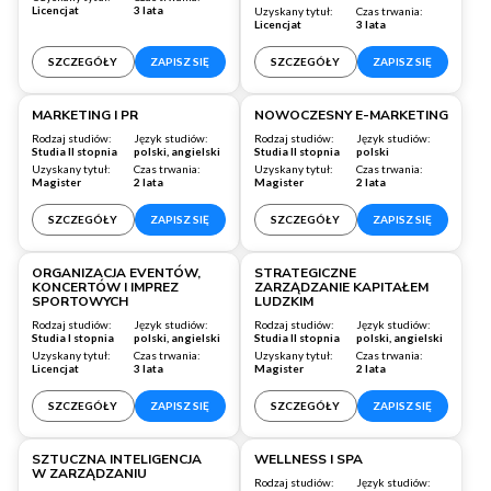
Licencjat
3 lata
Uzyskany tytuł:
Czas trwania:
Licencjat
3 lata
SZCZEGÓŁY
ZAPISZ SIĘ
SZCZEGÓŁY
ZAPISZ SIĘ
Warszawa
Wrocław
MARKETING I PR
NOWOCZESNY E-MARKETING
Rodzaj studiów:
Język studiów:
Rodzaj studiów:
Język studiów:
Studia II stopnia
polski, angielski
Studia II stopnia
polski
Uzyskany tytuł:
Czas trwania:
Uzyskany tytuł:
Czas trwania:
Magister
2 lata
Magister
2 lata
SZCZEGÓŁY
ZAPISZ SIĘ
SZCZEGÓŁY
ZAPISZ SIĘ
Warszawa
Wrocław
ORGANIZACJA EVENTÓW,
STRATEGICZNE
KONCERTÓW I IMPREZ
ZARZĄDZANIE KAPITAŁEM
SPORTOWYCH
LUDZKIM
Rodzaj studiów:
Język studiów:
Rodzaj studiów:
Język studiów:
Studia I stopnia
polski, angielski
Studia II stopnia
polski, angielski
Uzyskany tytuł:
Czas trwania:
Uzyskany tytuł:
Czas trwania:
Licencjat
3 lata
Magister
2 lata
SZCZEGÓŁY
ZAPISZ SIĘ
SZCZEGÓŁY
ZAPISZ SIĘ
Warszawa
Warszawa
SZTUCZNA INTELIGENCJA
WELLNESS I SPA
W ZARZĄDZANIU
Rodzaj studiów:
Język studiów: