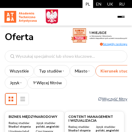
PL
EN
UK
RU
Oferta
Szczegóły rankingu
i
Wyszukaj
specjalność
Wszystkie
Typ studiów
Miasto
Kierunek studi
Język
Więcej filtrów
Wyczyść filtry
Warszawa
Warszawa
BIZNES MIĘDZYNARODOWY
CONTENT MANAGEMENT
I WIZUALIZACJA
Rodzaj studiów:
Język studiów:
Studia I stopnia
polski, angielski
Rodzaj studiów:
Język studiów:
Studia I stopnia
polski, angielski
Uzyskany tytuł:
Czas trwania: