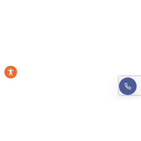
Wyrażam zgodę na kontakt telefoniczny w sprawie
mojej rekrutacji. Rozmowa może być nagrywana w
celach jakościowych.
Informacja o przetwarzaniu
danych
.
Oddzwońcie do mnie