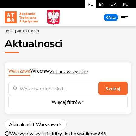
PL
EN
UK
RU
Oferta
HOME
|
AKTUALNOSCI
Aktualnosci
Warszawa
Wrocław
Zobacz wszystkie
Szukaj
Więcej filtrów
Aktualności: Warszawa
Wyczyść wszystkie filtry
Liczba wyników: 649