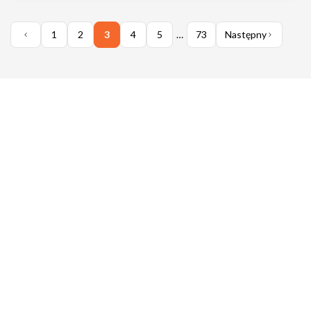
1
2
3
4
5
…
73
Następny