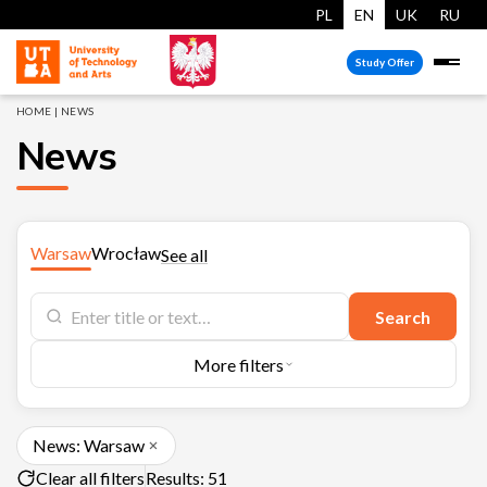
PL
EN
UK
RU
Study Offer
HOME
|
NEWS
News
Warsaw
Wrocław
See all
Search
More filters
News: Warsaw
Clear all filters
Results: 51