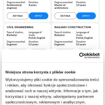
Degree awarded:
Duration:
Degree awarded:
Duration:
Architectural
4 years
Master of
1.5 years
engineer
architecture
DETAILS
APPLY
DETAILS
APPLY
Warsaw
Warsaw
CIVIL ENGINEERING
RAILWAY CONSTRUCTION
Type of studies:
Language of
Type of studies:
Language of
Bachelor
study:
Bachelor
study:
Polish, English
Polish, English
Degree awarded:
Duration:
Degree awarded:
Duration:
Engineer
3.5 years
Engineer
3.5 years
DETAILS
APPLY
DETAILS
APPLY
Niniejsza strona korzysta z plików cookie
Wykorzystujemy pliki cookie do spersonalizowania treści
i reklam, aby oferować funkcje społecznościowe i
analizować ruch w naszej witrynie. Informacje o tym, jak
korzystasz z naszej witryny, udostępniamy partnerom
społecznościowym, reklamowym i analitycznym.