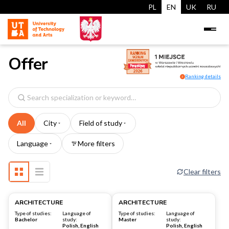
PL
EN
UK
RU
Offer
Ranking details
i
Search
specialization
All
City
Field of study
Language
More filters
Clear filters
Warsaw
Warsaw
ARCHITECTURE
ARCHITECTURE
Type of studies:
Language of
Type of studies:
Language of
Bachelor
study:
Master
study:
Polish, English
Polish, English