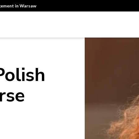
agement in Warsaw
Polish
rse