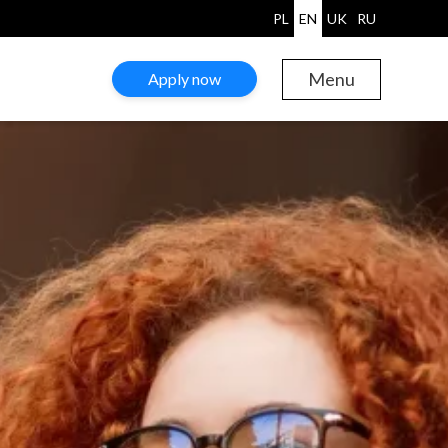
PL
EN
UK
RU
Menu
Apply now