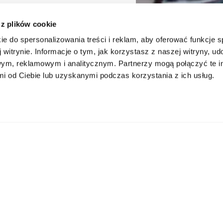
 z plików cookie
ie do spersonalizowania treści i reklam, aby oferować funkcje 
 witrynie. Informacje o tym, jak korzystasz z naszej witryny, u
ims to prepare participants to take the and B2 level exam
ym, reklamowym i analitycznym. Partnerzy mogą połączyć te i
l of Polish proficienc
 od Ciebie lub uzyskanymi podczas korzystania z ich usług.