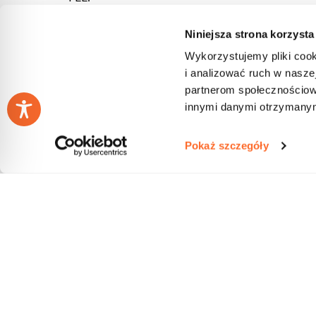
Niniejsza strona korzysta
General Information
Wykorzystujemy pliki cook
i analizować ruch w naszej
The course covers the entire academic year and a
partnerom społecznościow
secondary school, regardless of their current leve
innymi danymi otrzymanymi
Pokaż szczegóły
Aim and Curriculum
Before the Course
Course Structure
International B2 Certificate