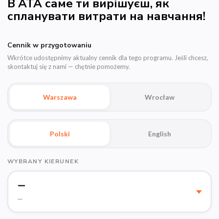
В ATA саме ти вирішуєш, як
спланувати витрати на навчання!
Cennik w przygotowaniu
Wkrótce udostępnimy aktualny cennik dla tego programu. Jeśli chcesz,
skontaktuj się z nami — chętnie pomożemy.
Warszawa
Wrocław
Polski
English
WYBRANY KIERUNEK
—
—