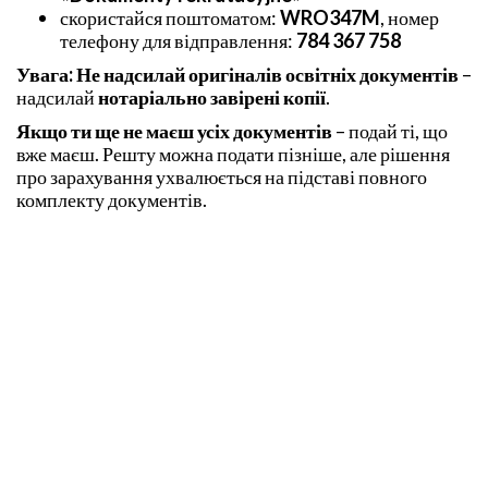
скористайся поштоматом:
WRO347M
, номер
телефону для відправлення:
784 367 758
Увага:
Не надсилай оригіналів освітніх документів
–
надсилай
нотаріально завірені копії
.
Якщо ти ще не маєш усіх документів
– подай ті, що
вже маєш. Решту можна подати пізніше, але рішення
про зарахування ухвалюється на підставі повного
комплекту документів.