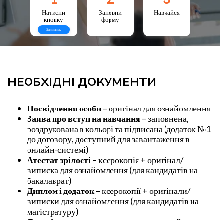
Натисни
Заповни
Навчайся
кнопку
форму
Запишись
НЕОБХІДНІ ДОКУМЕНТИ
Посвідчення особи
– оригінал для ознайомлення
Заява про вступ на навчання
– заповнена,
роздрукована в кольорі та підписана (додаток №1
до договору, доступний для завантаження в
онлайн-системі)
Атестат зрілості
– ксерокопія + оригінал/
виписка для ознайомлення (для кандидатів на
бакалаврат)
Диплом і додаток
– ксерокопії + оригінали/
виписки для ознайомлення (для кандидатів на
магістратуру)