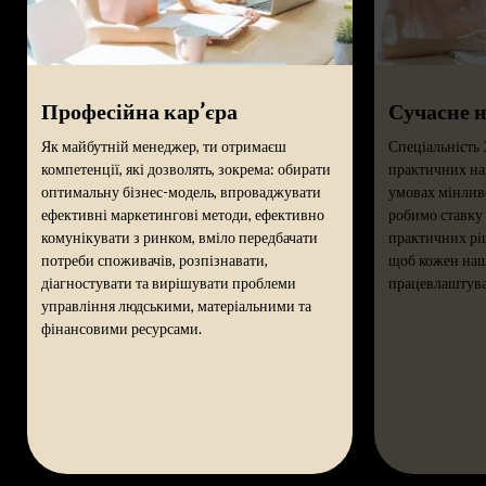
Професійна кар’єра
Сучасне 
Як майбутній менеджер, ти отримаєш
Спеціальність
компетенції, які дозволять, зокрема: обирати
практичних на
оптимальну бізнес-модель, впроваджувати
умовах мінлив
ефективні маркетингові методи, ефективно
робимо ставку 
комунікувати з ринком, вміло передбачати
практичних ріш
потреби споживачів, розпізнавати,
щоб кожен наш
діагностувати та вирішувати проблеми
працевлаштува
управління людськими, матеріальними та
фінансовими ресурсами.