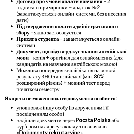
Договір про умови оплати навчання
– 2
підписані примірники + додаток №2
(завантажується з онлайн-системи, без внесення
дати)
Підтвердження оплати адміністративного
збору
– якщо застосовується
Присяга студента
– завантажується з онлайн-
системи
Документ, що підтверджує знання англійської
мови
– копія + оригінал для ознайомлення (для
кандидатів на навчання англійською мовою)
Можлива попередня кваліфікація на основі
результату ЗНО з англійської (мін. 80%,
розширений рівень) + мовний тест перед
початком семестру
Якщо ти не можеш подати документи особисто:
уповноваж іншу особу (із дорученням і її
посвідченням особи)
надішли документи через
Poczta Polska
або
кур’єром на адресу закладу з позначкою
«Dokumenty rekrutacyjne»