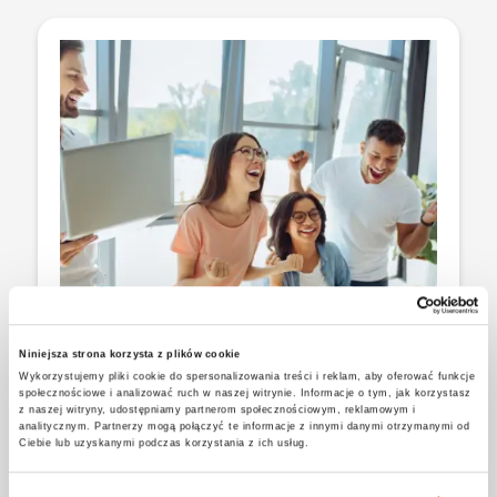
Niniejsza strona korzysta z plików cookie
Wykorzystujemy pliki cookie do spersonalizowania treści i reklam, aby oferować funkcje
społecznościowe i analizować ruch w naszej witrynie. Informacje o tym, jak korzystasz
z naszej witryny, udostępniamy partnerom społecznościowym, reklamowym i
Хочеш здобути міжнародний
analitycznym. Partnerzy mogą połączyć te informacje z innymi danymi otrzymanymi od
Ciebie lub uzyskanymi podczas korzystania z ich usług.
досвід та працювати в глобальних
компаніях