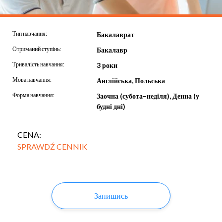
Тип навчання:
Бакалаврат
Отриманий ступінь:
Бакалавр
Тривалість навчання:
3 роки
Мова навчання:
Англійська, Польська
Форма навчання:
Заочна (субота–неділя), Денна (у
будні дні)
CENA:
SPRAWDŹ CENNIK
Запишись