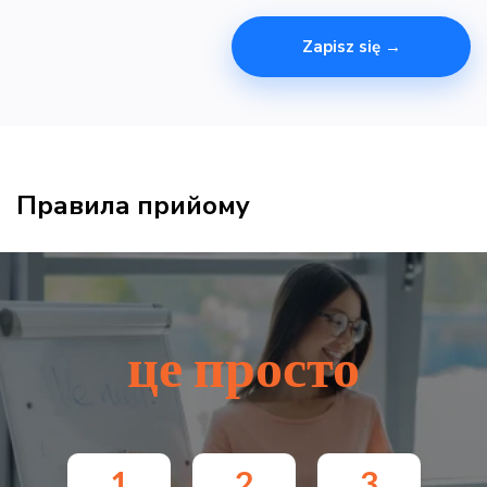
Zapisz się →
Правила прийому
це просто
1
2
3