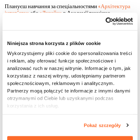
Плануєш навчання за спеціальностями
«Архітектура
інтер’єру»
або
«Дизайн»
в Академії технічно-
мистецьких прикладних наук у Варшаві?
Запрошуємо на
інтенсивний курс рисунку
, який
допоможе тобі ґрунтовно та впевнено підготуватися
до вступного іспиту!
Niniejsza strona korzysta z plików cookie
Wykorzystujemy pliki cookie do spersonalizowania treści
i reklam, aby oferować funkcje społecznościowe i
analizować ruch w naszej witrynie. Informacje o tym, jak
korzystasz z naszej witryny, udostępniamy partnerom
Чому ти навчишся на курсі?
społecznościowym, reklamowym i analitycznym.
Partnerzy mogą połączyć te informacje z innymi danymi
Організація занять
otrzymanymi od Ciebie lub uzyskanymi podczas
korzystania z ich usług.
Кількість учасників
Терміни
Pokaż szczegóły
Запис