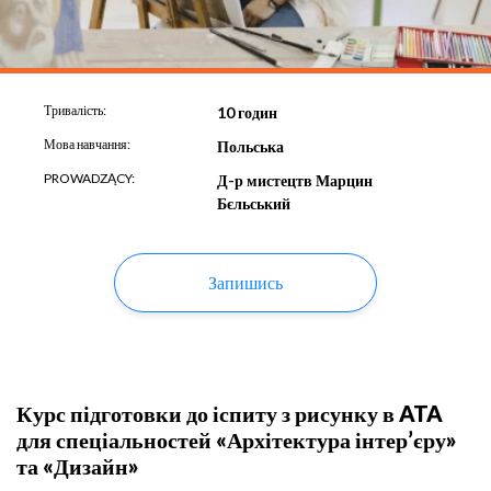
Тривалість:
10 годин
Мова навчання:
Польська
PROWADZĄCY:
Д-р мистецтв Марцин
Бєльський
Запишись
Курс підготовки до іспиту з рисунку в ATA
для спеціальностей «Архітектура інтер’єру»
та «Дизайн»