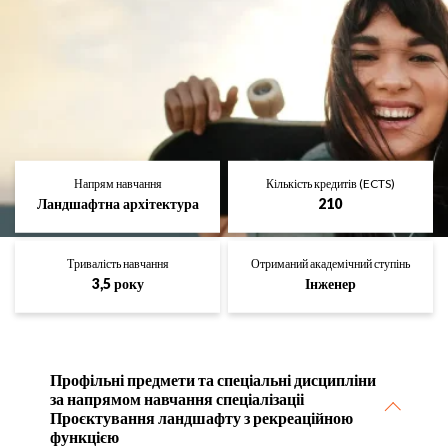
Напрям навчання
Кількість кредитів (ECTS)
Ландшафтна архітектура
210
Тривалість навчання
Отриманий академічний ступінь
3,5 року
Інженер
Профільні предмети та спеціальні дисципліни
за напрямом навчання спеціалізаціі
Проєктування ландшафту з рекреаційною
функцією