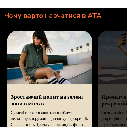
Чому варто навчатися в ATA
Зростаючий попит на зелені
Проектув
зони в містах
рекреацій
Сучасні міста стикаються з проблемою
Спеціальність
нестачі простору для відпочинку та рекреації.
рекреаційною 
Спеціальність Проектування ландшафтів з
проектування о