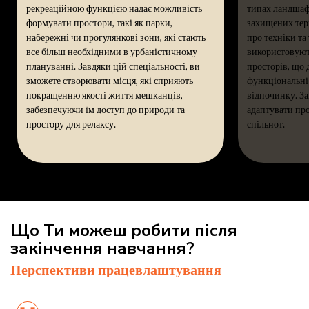
рекреаційною функцією надає можливість
типах ландшафт
формувати простори, такі як парки,
захищених тер
набережні чи прогулянкові зони, які стають
про техніки та
все більш необхідними в урбаністичному
використовують
плануванні. Завдяки цій спеціальності, ви
просторів, що 
зможете створювати місця, які сприяють
функціональні 
покращенню якості життя мешканців,
відпочинку. З
забезпечуючи їм доступ до природи та
адаптувати пр
простору для релаксу.
спільнот.
Що Ти можеш робити після
закінчення навчання?
Перспективи працевлаштування