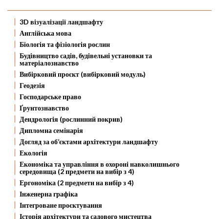
3D візуалізації ландшафту
Англійська мова
Біологія та фізіологія рослин
Будівництво садів, будівельні установки та
матеріалознавство
Вибірковий проєкт (вибірковий модуль)
Геодезія
Господарське право
Ґрунтознавство
Дендрологія (рослинний покрив)
Дипломна семінарія
Догляд за об’єктами архітектури ландшафту
Екологія
Економіка та управління в охороні навколишнього
середовища (2 предмети на вибір з 4)
Ергономіка (2 предмети на вибір з 4)
Інженерна графіка
Інтегроване проєктування
Історія архітектури та садового мистецтва