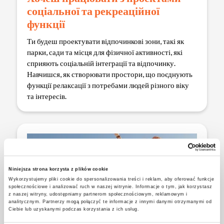
соціальної та рекреаційної
функції
Ти будеш проектувати відпочинкові зони, такі як
парки, сади та місця для фізичної активності, які
сприяють соціальній інтеграції та відпочинку.
Навчишся, як створювати простори, що поєднують
функції релаксації з потребами людей різного віку
та інтересів.
Niniejsza strona korzysta z plików cookie
Wykorzystujemy pliki cookie do spersonalizowania treści i reklam, aby oferować funkcje
społecznościowe i analizować ruch w naszej witrynie. Informacje o tym, jak korzystasz
z naszej witryny, udostępniamy partnerom społecznościowym, reklamowym i
analitycznym. Partnerzy mogą połączyć te informacje z innymi danymi otrzymanymi od
Ciebie lub uzyskanymi podczas korzystania z ich usług.