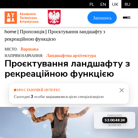
PL
EN
UK
RU
Запишись
home
|
Пропозиція
|
Проєктування ландшафту з
рекреаційною функцією
Варшава
МІСТО:
Ландшафтна архітектура
НАПРЯМ НАВЧАННЯ:
Проєктування ландшафту з
рекреаційною функцією
ЗРОСТАЮЧИЙ ІНТЕРЕС
Сьогодні
3
особи зацікавилися цією спеціалізацією
старт
першого
зарезервуй
навчання
місць
53
00
48
23
:
:
:
жовтня
старт
своє місце
обмежено
навчання