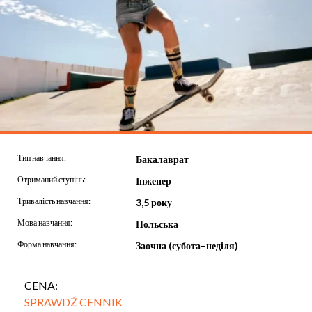
Тип навчання:
Бакалаврат
Отриманий ступінь:
Інженер
Тривалість навчання:
3,5 року
Мова навчання:
Польська
Форма навчання:
Заочна (субота–неділя)
CENA:
SPRAWDŹ CENNIK