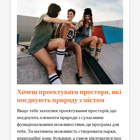
Хочеш проектувати простори, які
поєднують природу з містом
Якщо тебе захоплює проектування просторів, що
поєднують елементи природи з сучасними
функціональними можливостями, ця програма для
тебе. Ти матимеш можливість створювати парки,
рекреаційні зони, бульвари, а також піклуватися про