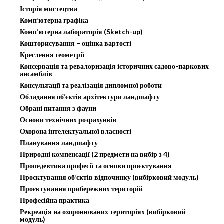
Історія мистецтва
Комп’ютерна графіка
Комп’ютерна лабораторія (Sketch-up)
Кошторисування – оцінка вартості
Креслення геометрії
Консервація та ревалоризація історичних садово-паркових
ансамблів
Консультації та реалізація дипломної роботи
Обладання об’єктів архітектури ландшафту
Обрані питання з фауни
Основи технічних розрахунків
Охорона інтелектуальної власності
Планування ландшафту
Природні компенсації (2 предмети на вибір з 4)
Пропедевтика професії та основи проєктування
Проєктування об’єктів відпочинку (вибірковий модуль)
Проєктування прибережних територій
Професійна практика
Рекреація на охоронюваних територіях (вибірковий
модуль)