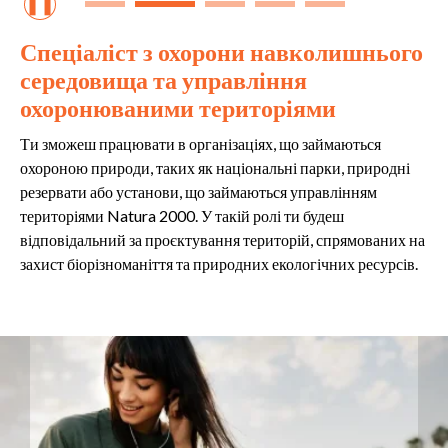
❚❚
Спеціаліст з охорони навколишнього
середовища та управління
охоронюваними територіями
Ти зможеш працювати в організаціях, що займаються
охороною природи, таких як національні парки, природні
резервати або установи, що займаються управлінням
територіями Natura 2000. У такій ролі ти будеш
відповідальний за проєктування територій, спрямованих на
захист біорізноманіття та природних екологічних ресурсів.