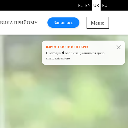
PL
EN
UK
RU
Меню
АВИЛА ПРИЙОМУ
Запишись
ЗРОСТАЮЧИЙ ІНТЕРЕС
Сьогодні
4
особи зацікавилися цією
спеціалізацією