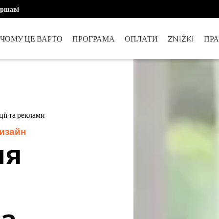
аршаві
ЧОМУ ЦЕ ВАРТО
ПРОГРАМА
ОПЛАТИ
ZNIŻKI
ПР
ії та реклами
изайн
ня
та