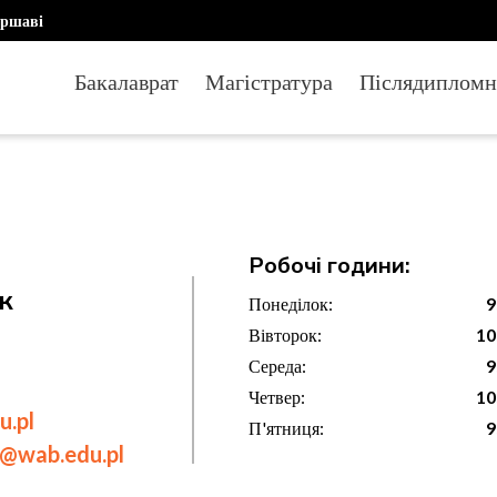
аршаві
Бакалаврат
Магістратура
Післядипломн
Робочі години:
к
Понеділок:
9
Вівторок:
10
Середа:
9
Четвер:
10
u.pl
П'ятниця:
9
@wab.edu.pl