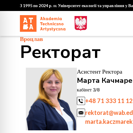
З 1995 по 2024 р.
як
Університет екології та управління у В
Вроцлав
Ректорат
Асистент Ректора
Марта Качмаре
кабінет 3/8
+48 71 333 11 12
rektorat@wab.ed
marta.kaczmarek