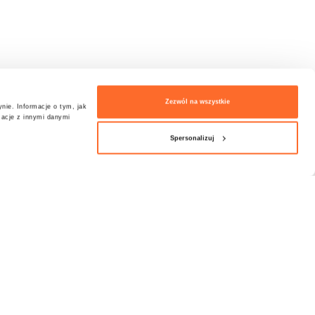
Zezwól na wszystkie
nie. Informacje o tym, jak
macje z innymi danymi
Spersonalizuj