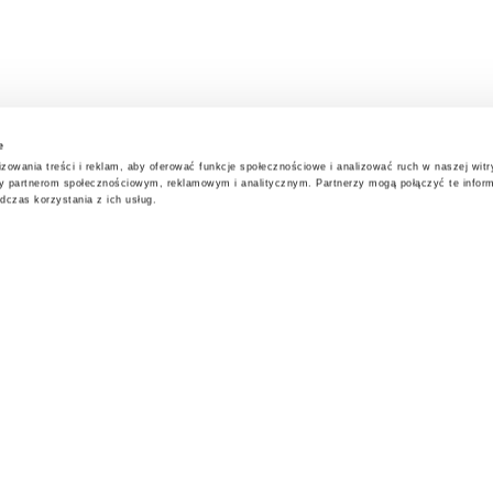
e
zowania treści i reklam, aby oferować funkcje społecznościowe i analizować ruch w naszej witry
my partnerom społecznościowym, reklamowym i analitycznym. Partnerzy mogą połączyć te infor
czas korzystania z ich usług.