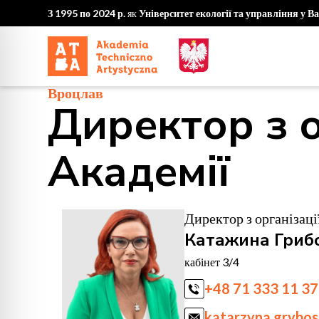
З 1995 по 2024 р.
як
Університет екології та управління у В
Вроцлав
Директор з о
Академії
Директор з організаці
Катажина Гриб
кабінет 3/4
+48 71 333 11 37
katarzyna.grybo