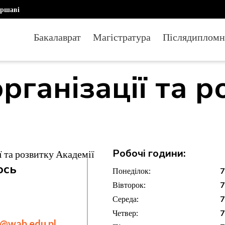
аршаві
Бакалаврат
Магістратура
Післядипломн
рганізації та р
Робочі години:
ї та розвитку Академії
ось
Понеділок:
7
Вівторок:
7
Середа:
7
Четвер:
7
s@wab.edu.pl