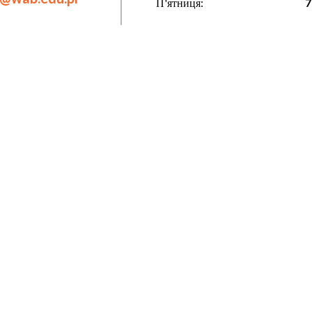
П'ятниця:
7