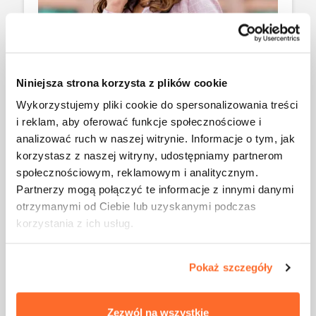
Niniejsza strona korzysta z plików cookie
Wykorzystujemy pliki cookie do spersonalizowania treści
i reklam, aby oferować funkcje społecznościowe i
Тебе нравится решать задачи и
analizować ruch w naszej witrynie. Informacje o tym, jak
искать новые решения
korzystasz z naszej witryny, udostępniamy partnerom
społecznościowym, reklamowym i analitycznym.
Если тебе по душе разбирать сложные проблемы и
Partnerzy mogą połączyć te informacje z innymi danymi
находить современные пути улучшения
otrzymanymi od Ciebie lub uzyskanymi podczas
экологических процессов в компаниях, эта
korzystania z ich usług.
программа тебе подойдёт. Ты научишься внедрять
новые технологии и процессы, которые помогают
компаниям уменьшить их негативное влияние на
Pokaż szczegóły
окружающую среду.
Zezwól na wszystkie