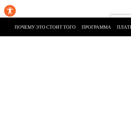
ПОЧЕМУ ЭТО СТОИТ ТОГО
ПРОГРАММА
ПЛАТ
Улица Ольшевская 12,
00-792 Варшава