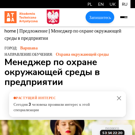
PL
EN
UK
RU
Запишитесь
home
|
Предложение
|
Менеджер по охране окружающей
среды в предприятии
Варшава
ГОРОД:
Охрана окружающей среды
НАПРАВЛЕНИЕ ОБУЧЕНИЯ:
Менеджер по охране
окружающей среды в
предприятии
РАСТУЩИЙ ИНТЕРЕС
Сегодня
3
человека проявили интерес к этой
специализации
старт
первого
забронируй
обучения
мест
53
14
22
19
:
:
:
октября