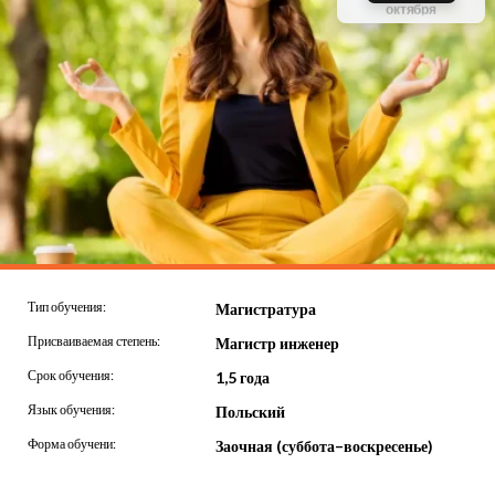
старт
своё место
ограничено
обучения
Тип обучения:
Магистратура
Присваиваемая степень:
Магистр инженер
Срок обучения:
1,5 года
Язык обучения:
Польский
Форма обучени:
Заочная (суббота–воскресенье)