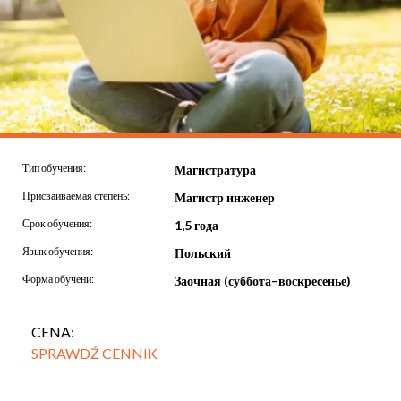
Тип обучения:
Магистратура
Присваиваемая степень:
Магистр инженер
Срок обучения:
1,5 года
Язык обучения:
Польский
Форма обучени:
Заочная (суббота–воскресенье)
CENA:
SPRAWDŹ CENNIK