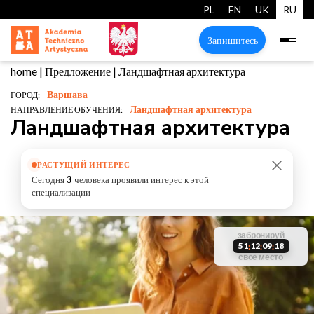
PL
EN
UK
RU
Запишитесь
home
|
Предложение
|
Ландшафтная архитектура
Варшава
ГОРОД:
Ландшафтная архитектура
НАПРАВЛЕНИЕ ОБУЧЕНИЯ:
Ландшафтная архитектура
РАСТУЩИЙ ИНТЕРЕС
Сегодня
3
человека проявили интерес к этой
специализации
старт
первого
забронируй
обучения
мест
51
12
09
18
:
:
:
октября
старт
своё место
ограничено
обучения