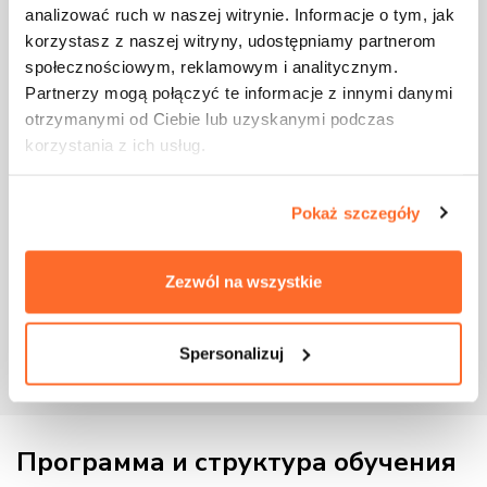
analizować ruch w naszej witrynie. Informacje o tym, jak
korzystasz z naszej witryny, udostępniamy partnerom
społecznościowym, reklamowym i analitycznym.
Ты любишь работать в команде и
Partnerzy mogą połączyć te informacje z innymi danymi
хочешь развивать свои
otrzymanymi od Ciebie lub uzyskanymi podczas
коммуникативные навыки
korzystania z ich usług.
Эта программа идеально подойдёт тебе, если ты
ценишь командную работу и хочешь научиться
Pokaż szczegóły
эффективно взаимодействовать с другими
специалистами. У тебя будет возможность работать
над проектами в группе, что поможет тебе развить
Zezwól na wszystkie
важные навыки для карьеры в архитектурной и
ландшафтной сфере.
Spersonalizuj
Программа и структура обучения