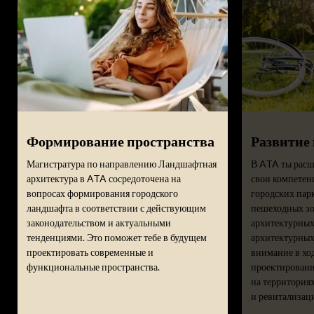
Формирование пространства
Развитие
Магистратура по направлению Ландшафтная
В ATA ты рас
архитектура в ATA сосредоточена на
свои компетен
вопросах формирования городского
городских пар
ландшафта в соответствии с действующим
пешеходных зо
законодательством и актуальными
архитектурных 
тенденциями. Это поможет тебе в будущем
архитектурных
проектировать современные и
внимание в ход
функциональные пространства.
проектировани
на территория
и ревитализац