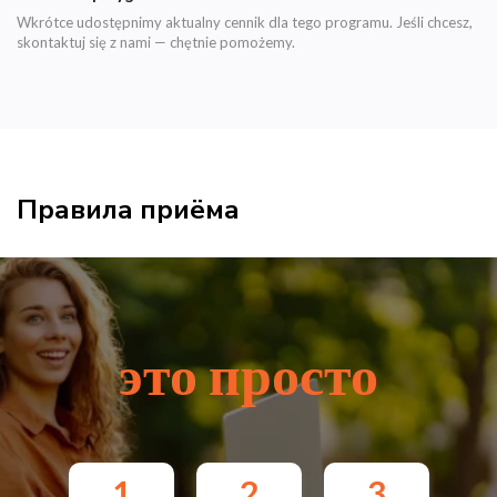
Wkrótce udostępnimy aktualny cennik dla tego programu. Jeśli chcesz,
skontaktuj się z nami — chętnie pomożemy.
Правила приёма
это просто
1
2
3