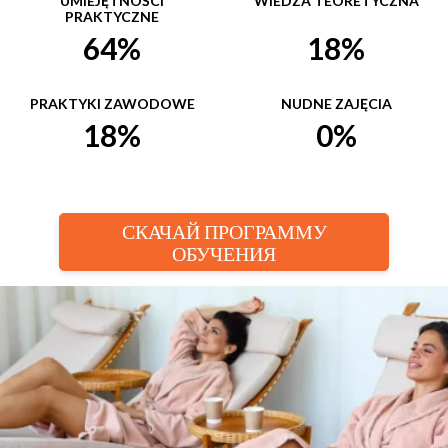
UMIEJĘTNOŚCI
WIEDZA TEORETYCZNA
PRAKTYCZNE
64%
18%
PRAKTYKI ZAWODOWE
NUDNE ZAJĘCIA
18%
0%
СКАЧАЙ ПРОГРАММУ
ОБУЧЕНИЯ