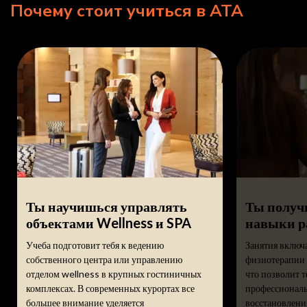
Почему стоит учиться в ATA
Ты научишься управлять
Ты получ
объектами Wellness и SPA
навыки р
Учеба подготовит тебя к ведению
Занятия включ
собственного центра или управлению
физиотерапии 
отделом wellness в крупных гостиничных
что позволит т
комплексах. В современных курортах все
профессиональ
большее внимание уделяется
восстановления