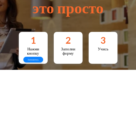
это просто
1
2
3
Нажми
Заполни
Учись
кнопку
форму
Запишитесь