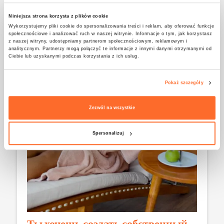
создавая уникальные впечатления для гостей.
Niniejsza strona korzysta z plików cookie
Wykorzystujemy pliki cookie do spersonalizowania treści i reklam, aby oferować funkcje
społecznościowe i analizować ruch w naszej witrynie. Informacje o tym, jak korzystasz
z naszej witryny, udostępniamy partnerom społecznościowym, reklamowym i
analitycznym. Partnerzy mogą połączyć te informacje z innymi danymi otrzymanymi od
Ciebie lub uzyskanymi podczas korzystania z ich usług.
Pokaż szczegóły
Zezwól na wszystkie
Spersonalizuj
Ты хочешь создать собственный