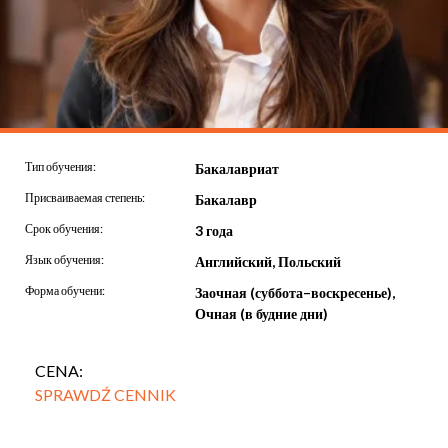
Тип обучения:
Бакалавриат
Присваиваемая степень:
Бакалавр
Срок обучения:
3 года
Язык обучения:
Английский, Польский
Форма обучени:
Заочная (суббота–воскресенье),
Очная (в будние дни)
CENA:
SPRAWDŹ CENNIK