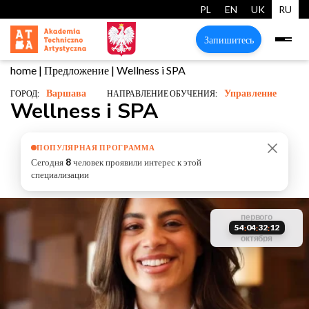
PL
EN
UK
RU
Запишитесь
home
|
Предложение
|
Wellness i SPA
Варшава
Управление
ГОРОД:
НАПРАВЛЕНИЕ ОБУЧЕНИЯ:
Wellness i SPA
ПОПУЛЯРНАЯ ПРОГРАММА
Сегодня
8
человек проявили интерес к этой
специализации
старт
первого
забронируй
обучения
мест
54
04
32
11
:
:
:
октября
старт
своё место
ограничено
обучения