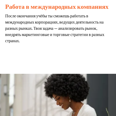
омпаниях
Управление экспортным от
ь в
Ты можешь занять должность менеджера по 
льность на
компании, производящей товары для зарубе
 рынок,
Будешь отвечать за взаимодействие с иност
ии в разных
партнёрами, организацию логистики и эксп
документацию. Например, в пищевой компа
следить за тем, чтобы продукция соответст
требованиям и своевременно поступала в з
торговые сети.