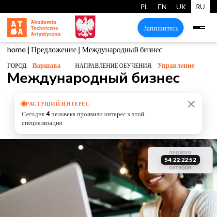
PL
EN
UK
RU
Запишитесь
home
|
Предложение
|
Международный бизнес
Варшава
Управление
ГОРОД:
НАПРАВЛЕНИЕ ОБУЧЕНИЯ:
Международный бизнес
РАСТУЩИЙ ИНТЕРЕС
Сегодня
4
человека проявили интерес к этой
специализации
старт
первого
забронируй
54
22
22
51
:
:
:
обучения
мест
октября
старт
своё место
ограничено
обучения