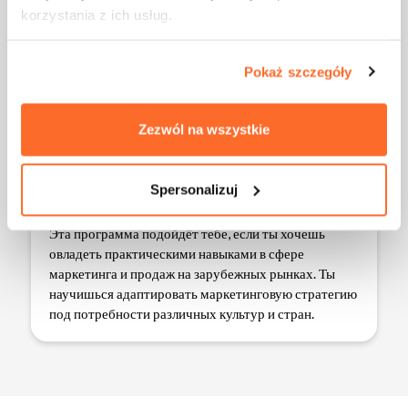
korzystania z ich usług.
Pokaż szczegóły
Ты хочешь получить
Zezwól na wszystkie
практические знания в области
международного маркетинга и
Spersonalizuj
продаж
Эта программа подойдёт тебе, если ты хочешь
овладеть практическими навыками в сфере
маркетинга и продаж на зарубежных рынках. Ты
научишься адаптировать маркетинговую стратегию
под потребности различных культур и стран.