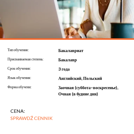
Тип обучения:
Бакалавриат
Присваиваемая степень:
Бакалавр
Срок обучения:
3 года
Язык обучения:
Английский, Польский
Форма обучени:
Заочная (суббота–воскресенье),
Очная (в будние дни)
CENA:
SPRAWDŹ CENNIK