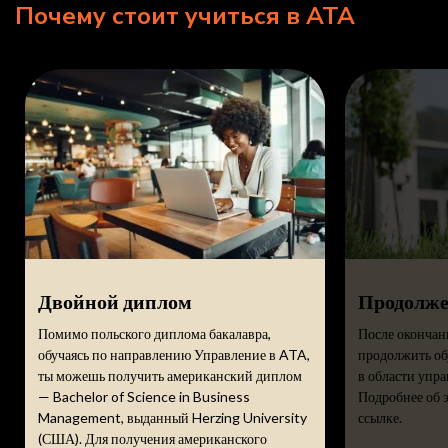
Почему стоит учиться в ATA
Двойной диплом
Продолже
Помимо польского диплома бакалавра,
После окончан
обучаясь по направлению Управление в ATA,
продолжить об
ты можешь получить американский диплом
в области упра
— Bachelor of Science in Business
Подробнее об 
Management, выданный Herzing University
ссылке.
(США). Для получения американского