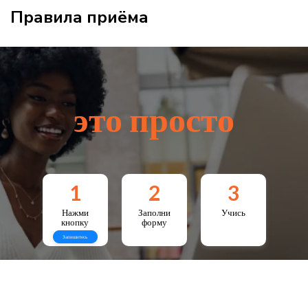
Правила приёма
это просто
1
2
3
Нажми
Заполни
Учись
кнопку
форму
Запишитесь