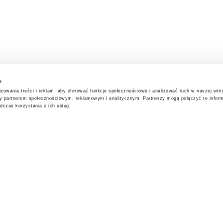
e
zowania treści i reklam, aby oferować funkcje społecznościowe i analizować ruch w naszej witry
my partnerom społecznościowym, reklamowym i analitycznym. Partnerzy mogą połączyć te infor
czas korzystania z ich usług.