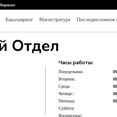
в Варшаве
Бакалавриат
Магистратура
Последипломное 
й Отдел
Часы работы:
Понедельник:
09
Вторник:
08
Среда:
08
Четверг:
08
Пятница:
08
Суббота:
Воскресенье: