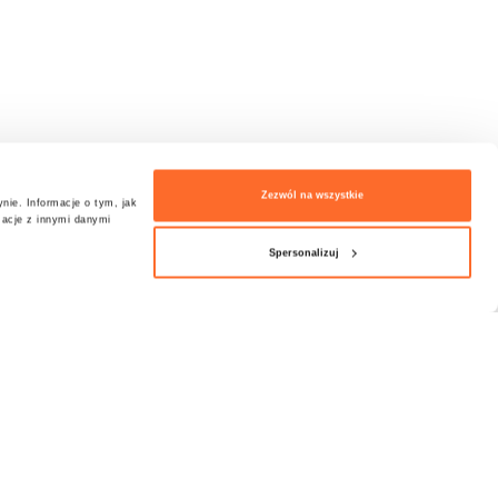
Zezwól na wszystkie
nie. Informacje o tym, jak
macje z innymi danymi
Spersonalizuj