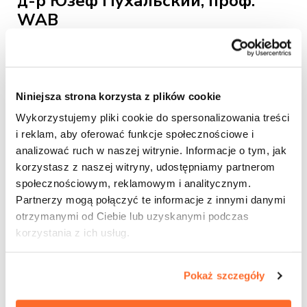
д-р Юзеф Пухальский, проф.
WAB
кабинет 3/5
+48 71 333 11 20
jozef.puchalski@wab.edu.pl
Niniejsza strona korzysta z plików cookie
Wykorzystujemy pliki cookie do spersonalizowania treści
i reklam, aby oferować funkcje społecznościowe i
analizować ruch w naszej witrynie. Informacje o tym, jak
korzystasz z naszej witryny, udostępniamy partnerom
społecznościowym, reklamowym i analitycznym.
Partnerzy mogą połączyć te informacje z innymi danymi
otrzymanymi od Ciebie lub uzyskanymi podczas
korzystania z ich usług.
Pokaż szczegóły
Уполномоченный ректора по привлечению