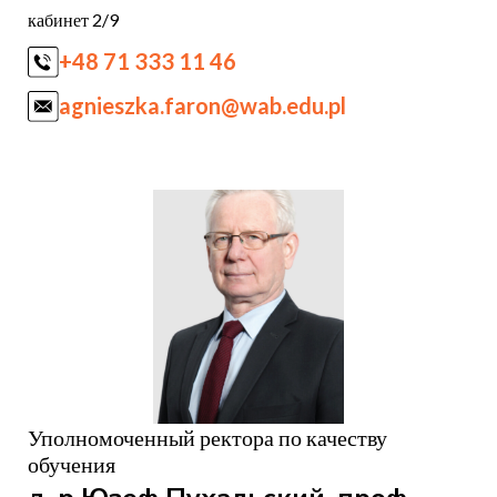
кабинет 2/9
+48 71 333 11 46
agnieszka.faron@wab.edu.pl
Уполномоченный ректора по качеству
обучения