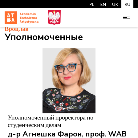
PL
EN
UK
RU
Вроцлав
Уполномоченные
Уполномоченный проректора по
студенческим делам
д-р Агнешка Фарон, проф. WAB