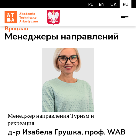
PL
EN
UK
RU
Вроцлав
Менеджеры направлений
Менеджер направления Туризм и
рекреация
д-р Изабела Грушка, проф. WAB