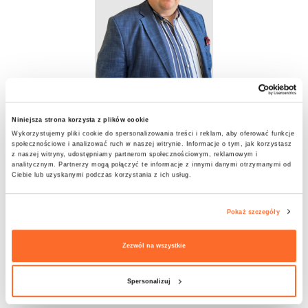
Менеджер направления
Информатика
Niniejsza strona korzysta z plików cookie
мгр Кароль Рачиньский
Wykorzystujemy pliki cookie do spersonalizowania treści i reklam, aby oferować funkcje
społecznościowe i analizować ruch w naszej witrynie. Informacje o tym, jak korzystasz
z naszej witryny, udostępniamy partnerom społecznościowym, reklamowym i
кабинет 2/5
analitycznym. Partnerzy mogą połączyć te informacje z innymi danymi otrzymanymi od
Ciebie lub uzyskanymi podczas korzystania z ich usług.
+48 71 333 11 34
karol.raczynski@wab.edu.pl
Pokaż szczegóły
Zezwól na wszystkie
Логистика
Spersonalizuj