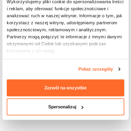
Wykorzystujemy pliki cookie do spersonalizowania treści
i reklam, aby oferować funkcje społecznościowe i
analizować ruch w naszej witrynie. Informacje o tym, jak
korzystasz z naszej witryny, udostępniamy partnerom
społecznościowym, reklamowym i analitycznym.
Partnerzy mogą połączyć te informacje z innymi danymi
otrzymanymi od Ciebie lub uzyskanymi podczas
Career Office Specialist
korzystania z ich usług.
Aleksandra Publicewicz
aleksandra.publicewicz@wab.edu.pl
Pokaż szczegóły
Zezwól na wszystkie
Spersonalizuj