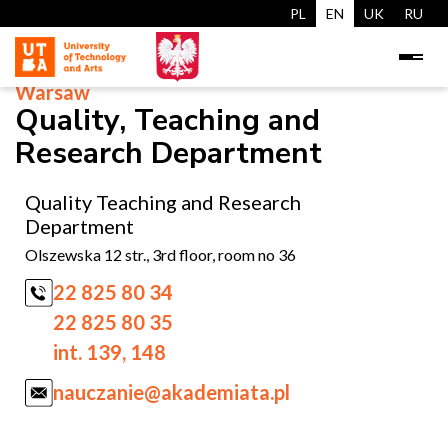
PL
EN
UK
RU
Warsaw
Quality, Teaching and
Research Department
Quality Teaching and Research
Department
Olszewska 12 str., 3rd floor, room no 36
22 825 80 34
22 825 80 35
int. 139, 148
nauczanie@akademiata.pl