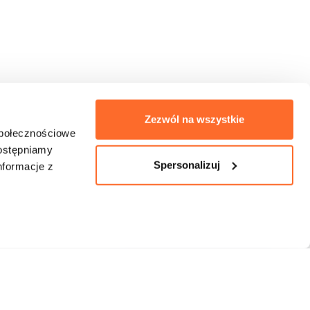
Numer telefonu
Wyrażam zgodę na kontakt telefoniczny w sprawie
mojej rekrutacji. Rozmowa może być nagrywana w
celach jakościowych.
Informacja o przetwarzaniu
danych
.
Zezwól na wszystkie
Oddzwońcie do mnie
społecznościowe
dostępniamy
Spersonalizuj
nformacje z
Masz pytanie? Oddzwonimy