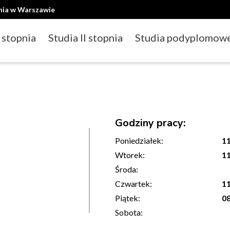
ania w Warszawie
I stopnia
Studia II stopnia
Studia podyplomow
Godziny pracy:
Poniedziałek:
11
Wtorek:
11
Środa:
Czwartek:
11
Piątek:
08
Sobota: