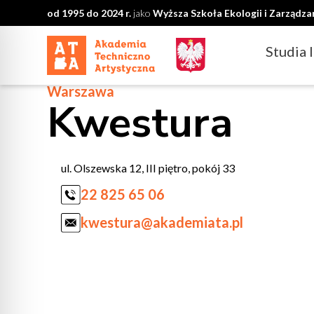
od 1995 do 2024 r.
jako
Wyższa Szkoła Ekologii i Zarządz
Studia 
Warszawa
Kwestura
ul. Olszewska 12, III piętro, pokój 33
22 825 65 06
kwestura@akademiata.pl