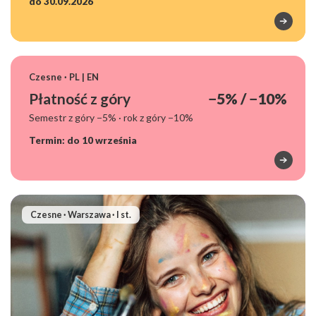
do 30.09.2026
Czesne · PL | EN
Zniżki i promocje
Płatność z góry
−5% / −10%
Semestr z góry −5% · rok z góry −10%
Termin: do 10 września
Zniżki i promocje
Czesne · Warszawa · I st.