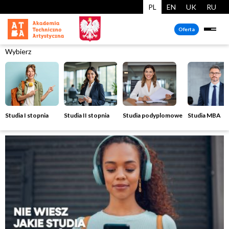
PL
EN
UK
RU
Oferta
Wybierz
Studia I stopnia
Studia II stopnia
Studia podyplomowe
Studia MBA