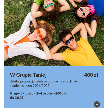
W Grupie Taniej
−400 zł
Zniżka proporcjonalnie w obu semestrach roku
akademickiego 2026/2027
Grupy 5+ osób · 2–4 osoby −200 zł ·
do 30.09