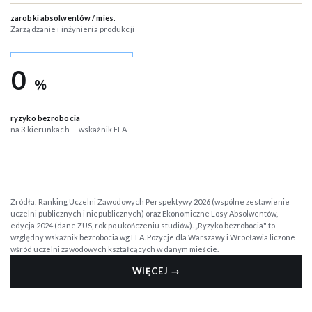
zarobki absolwentów / mies.
Zarządzanie i inżynieria produkcji
0
%
ryzyko bezrobocia
na 3 kierunkach — wskaźnik ELA
Źródła: Ranking Uczelni Zawodowych Perspektywy 2026 (wspólne zestawienie
uczelni publicznych i niepublicznych) oraz Ekonomiczne Losy Absolwentów,
edycja 2024 (dane ZUS, rok po ukończeniu studiów). „Ryzyko bezrobocia" to
względny wskaźnik bezrobocia wg ELA. Pozycje dla Warszawy i Wrocławia liczone
wśród uczelni zawodowych kształcących w danym mieście.
WIĘCEJ
→