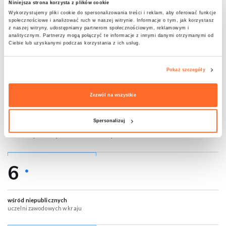
Niniejsza strona korzysta z plików cookie
Sukces, który mówi sam za siebie.
Wykorzystujemy pliki cookie do spersonalizowania treści i reklam, aby oferować funkcje
społecznościowe i analizować ruch w naszej witrynie. Informacje o tym, jak korzystasz
z naszej witryny, udostępniamy partnerom społecznościowym, reklamowym i
PERSPEKTYWY 2026
uczelnie zawodowe
analitycznym. Partnerzy mogą połączyć te informacje z innymi danymi otrzymanymi od
Ciebie lub uzyskanymi podczas korzystania z ich usług.
Pokaż szczegóły
1
Zezwól na wszystkie
•
Spersonalizuj
w Warszawie i Wrocławiu
wśród niepublicznych uczelni zawodowych
6
•
wśród niepublicznych
uczelni zawodowych w kraju