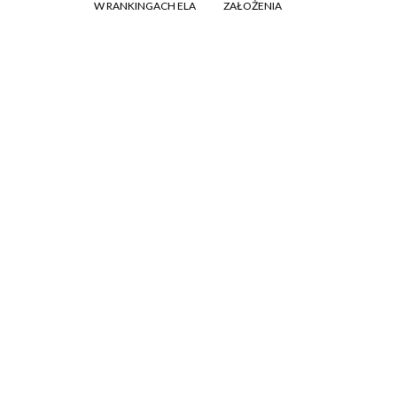
W RANKINGACH ELA
ZAŁOŻENIA