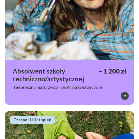
Absolwent szkoły
− 1 200 zł
techniczno/artystycznej
Tegoroczny maturzysta · profil na świadectwie
Zniżki i promocje
Czesne · I i II stopień