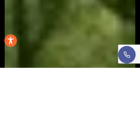
danych
.
Oddzwońcie do mnie