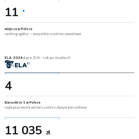
11
•
miejsce w Polsce
ranking ogólny — wszystkie uczelnie zawodowe
ELA 2024
dane ZUS · rok po studiach
4
kierunki nr 1 w Polsce
najlepszy wynik wśród uczelni z danym kierunkiem
11 035
zł