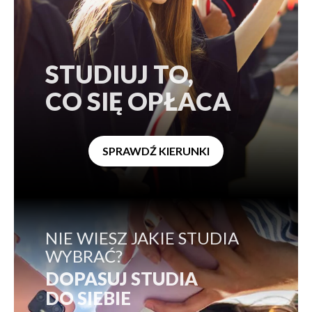
STUDIUJ TO,
CO SIĘ OPŁACA
SPRAWDŹ KIERUNKI
NIE WIESZ JAKIE STUDIA
WYBRAĆ?
DOPASUJ STUDIA
DO SIEBIE