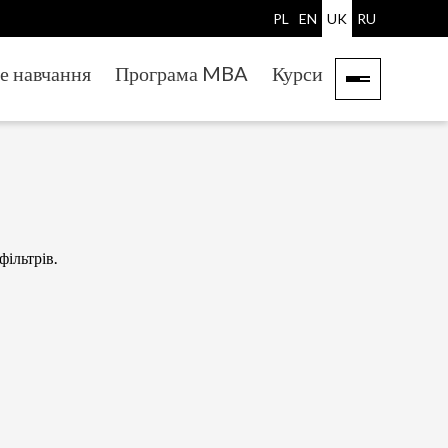
PL
EN
UK
RU
е навчання
Програма MBA
Курси
фільтрів.