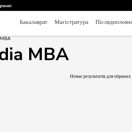
аршаві
Бакалаврат
Магістратура
Післядипломн
a MBA
dia MBA
Немає результатів для обраних 