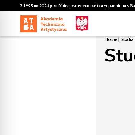
З 1995 по 2024 р.
як
Університет екології та управління у В
Home
|
Studi
Stu