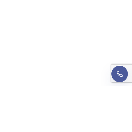
Wyrażam zgodę na kontakt telefoniczny w sprawie
mojej rekrutacji. Rozmowa może być nagrywana w
celach jakościowych.
Informacja o przetwarzaniu
danych
.
Oddzwońcie do mnie