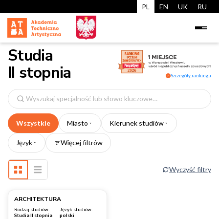
PL
EN
UK
RU
Studia
II stopnia
Szczegóły rankingu
i
Wyszukaj
specjalność
Wszystkie
Miasto
Kierunek studiów
Język
Więcej filtrów
Wyczyść filtry
Warszawa
ARCHITEKTURA
Rodzaj studiów:
Język studiów:
Studia II stopnia
polski